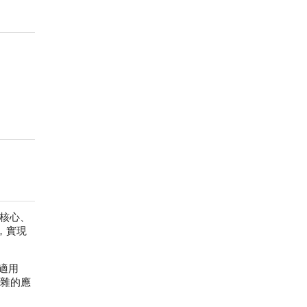
器核心、
，實現
適用
複雜的應