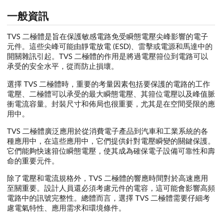
一般資訊
TVS 二極體是旨在保護敏感電路免受瞬態電壓尖峰影響的電子
元件。這些尖峰可能由靜電放電 (ESD)、雷擊或電源和馬達中的
開關雜訊引起。TVS 二極體的作用是將過電壓箝位到電路可以
承受的安全水平，從而防止損壞。
選擇 TVS 二極體時，重要的考量因素包括要保護的電路的工作
電壓、二極體可以承受的最大瞬態電壓、其箝位電壓以及峰值脈
衝電流容量。封裝尺寸和佈局也很重要，尤其是在空間受限的應
用中。
TVS 二極體廣泛應用於從消費電子產品到汽車和工業系統的各
種應用中，在這些應用中，它們提供針對電壓瞬變的關鍵保護。
它們能夠快速箝位瞬態電壓，使其成為確保電子設備可靠性和壽
命的重要元件。
除了電壓和電流規格外，TVS 二極體的響應時間對於高速應用
至關重要。設計人員還必須考慮元件的電容，這可能會影響高頻
電路中的訊號完整性。總體而言，選擇 TVS 二極體需要仔細考
慮電氣特性、應用需求和環境條件。