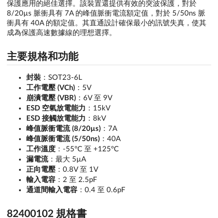
保護應用的絕佳選擇。該裝置還提供有效的突波保護，對於
8/20µs 脈衝具有 7A 的峰值脈衝電流額定值，對於 5/50ns 脈
衝具有 40A 的額定值。其直通設計確保最小的訊號失真，使其
成為保護高速數據線的理想選擇。
主要規格和功能
封裝
：SOT23-6L
工作電壓 (VCh)
：5V
崩潰電壓 (VBR)
：6V 至 9V
ESD 空氣放電能力
：15kV
ESD 接觸放電能力
：8kV
峰值脈衝電流 (8/20µs)
：7A
峰值脈衝電流 (5/50ns)
：40A
工作溫度
：-55°C 至 +125°C
漏電流
：最大 5µA
正向電壓
：0.8V 至 1V
輸入電容
：2 至 2.5pF
通道間輸入電容
：0.4 至 0.6pF
82400102 規格書