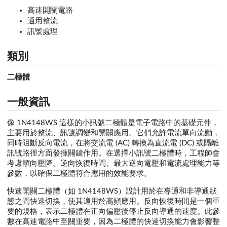
高速開關電路
通用整流
訊號處理
類別
二極體
一般資訊
像 1N4148WS 這樣的小訊號二極體是電子電路中的基礎元件，
主要用於整流、訊號調變和開關應用。它們允許電流單向流動，
同時阻斷反向電流，在將交流電 (AC) 轉換為直流電 (DC) 或隔離
訊號路徑方面發揮關鍵作用。在選擇小訊號二極體時，工程師會
考慮順向壓降、逆向恢復時間、最大逆向電壓和電流處理能力等
參數，以確保二極體符合應用的效能要求。
快速開關二極體（如 1N4148WS）設計用於在導通和非導通狀
態之間快速切換，使其適用於高頻應用。反向恢復時間是一個重
要的規格，表示二極體在正向偏壓後停止反向導通的速度。此參
數在高速電路中至關重要，因為二極體的快速切換能力會影響整