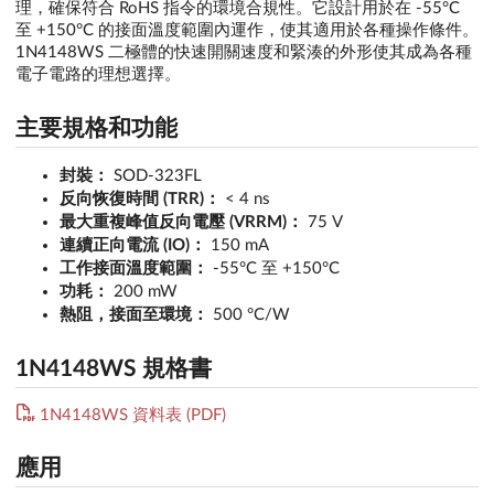
理，確保符合 RoHS 指令的環境合規性。它設計用於在 -55°C
至 +150°C 的接面溫度範圍內運作，使其適用於各種操作條件。
1N4148WS 二極體的快速開關速度和緊湊的外形使其成為各種
電子電路的理想選擇。
主要規格和功能
封裝：
SOD-323FL
反向恢復時間 (TRR)：
< 4 ns
最大重複峰值反向電壓 (VRRM)：
75 V
連續正向電流 (IO)：
150 mA
工作接面溫度範圍：
-55°C 至 +150°C
功耗：
200 mW
熱阻，接面至環境：
500 °C/W
1N4148WS 規格書
1N4148WS 資料表 (PDF)
應用