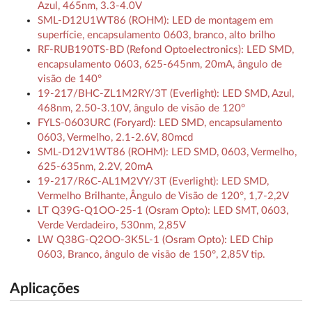
Azul, 465nm, 3.3-4.0V
SML-D12U1WT86 (ROHM): LED de montagem em
superfície, encapsulamento 0603, branco, alto brilho
RF-RUB190TS-BD (Refond Optoelectronics): LED SMD,
encapsulamento 0603, 625-645nm, 20mA, ângulo de
visão de 140°
19-217/BHC-ZL1M2RY/3T (Everlight): LED SMD, Azul,
468nm, 2.50-3.10V, ângulo de visão de 120°
FYLS-0603URC (Foryard): LED SMD, encapsulamento
0603, Vermelho, 2.1-2.6V, 80mcd
SML-D12V1WT86 (ROHM): LED SMD, 0603, Vermelho,
625-635nm, 2.2V, 20mA
19-217/R6C-AL1M2VY/3T (Everlight): LED SMD,
Vermelho Brilhante, Ângulo de Visão de 120°, 1,7-2,2V
LT Q39G-Q1OO-25-1 (Osram Opto): LED SMT, 0603,
Verde Verdadeiro, 530nm, 2,85V
LW Q38G-Q2OO-3K5L-1 (Osram Opto): LED Chip
0603, Branco, ângulo de visão de 150°, 2,85V tip.
Aplicações