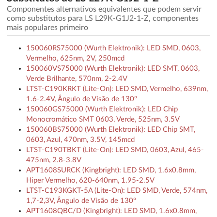
Componentes alternativos equivalentes que podem servir
como substitutos para LS L29K-G1J2-1-Z, componentes
mais populares primeiro
150060RS75000 (Wurth Elektronik): LED SMD, 0603,
Vermelho, 625nm, 2V, 250mcd
150060VS75000 (Wurth Elektronik): LED SMT, 0603,
Verde Brilhante, 570nm, 2-2.4V
LTST-C190KRKT (Lite-On): LED SMD, Vermelho, 639nm,
1.6-2.4V, Ângulo de Visão de 130°
150060GS75000 (Wurth Elektronik): LED Chip
Monocromático SMT 0603, Verde, 525nm, 3.5V
150060BS75000 (Wurth Elektronik): LED Chip SMT,
0603, Azul, 470nm, 3.5V, 145mcd
LTST-C190TBKT (Lite-On): LED SMD, 0603, Azul, 465-
475nm, 2.8-3.8V
APT1608SURCK (Kingbright): LED SMD, 1.6x0.8mm,
Hiper Vermelho, 620-640nm, 1.95-2.5V
LTST-C193KGKT-5A (Lite-On): LED SMD, Verde, 574nm,
1,7-2,3V, Ângulo de Visão de 130°
APT1608QBC/D (Kingbright): LED SMD, 1.6x0.8mm,