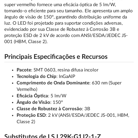
super vermelho fornece uma eficácia óptica de 5 lm/W,
tornando-o eficiente para seu tamanho. Ele apresenta um amplo
ângulo de visão de 150°, garantindo distribuição uniforme da
luz. O LED foi projetado para suportar condições adversas,
evidenciado por sua Classe de Robustez à Corrosão 3B e
proteção ESD de 2 kV de acordo com ANSI/ESDA/JEDEC JS-
001 (HBM, Classe 2).
Principais Especificações e Recursos
Pacote
: SMT 0603, resina difusa incolor
Tecnologia do Chip
: InGaAlP
Comprimento de Onda Dominante
: 630 nm (Super
Vermelho)
Eficácia Óptica
: 5 lm/W
Ângulo de Visão
: 150°
Classe de Robustez à Corrosão
: 3B
Proteção ESD
: 2 kV (ANSI/ESDA/JEDEC JS-001, HBM,
Classe 2)
Substitutos de LS L29K-G1J2-1-Z