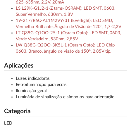
625-635nm, 2.2V, 20mA
LS L29K-G1J2-1-Z (ams-OSRAM): LED SMT, 0603,
Super Vermelho, 630nm, 1.8V
19-217/R6C-AL1M2VY/3T (Everlight): LED SMD,
Vermelho Brilhante, Ângulo de Visão de 120°, 1,7-2,2V
LT Q39G-Q1OO-25-1 (Osram Opto): LED SMT, 0603,
Verde Verdadeiro, 530nm, 2,85V
LW Q38G-Q2OO-3K5L-1 (Osram Opto): LED Chip
0603, Branco, ângulo de visão de 150°, 2,85V tip.
Aplicações
Luzes indicadoras
Retroiluminação para ecrãs
Iluminação geral
Luminária de sinalização e símbolos para orientação
Categoria
LED