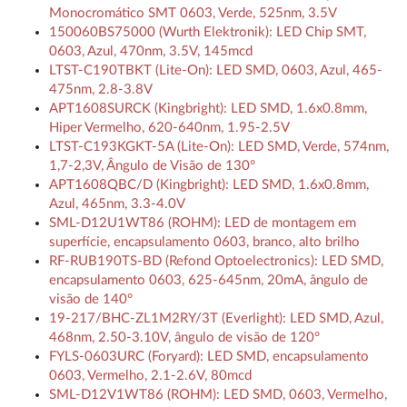
Monocromático SMT 0603, Verde, 525nm, 3.5V
150060BS75000 (Wurth Elektronik): LED Chip SMT,
0603, Azul, 470nm, 3.5V, 145mcd
LTST-C190TBKT (Lite-On): LED SMD, 0603, Azul, 465-
475nm, 2.8-3.8V
APT1608SURCK (Kingbright): LED SMD, 1.6x0.8mm,
Hiper Vermelho, 620-640nm, 1.95-2.5V
LTST-C193KGKT-5A (Lite-On): LED SMD, Verde, 574nm,
1,7-2,3V, Ângulo de Visão de 130°
APT1608QBC/D (Kingbright): LED SMD, 1.6x0.8mm,
Azul, 465nm, 3.3-4.0V
SML-D12U1WT86 (ROHM): LED de montagem em
superfície, encapsulamento 0603, branco, alto brilho
RF-RUB190TS-BD (Refond Optoelectronics): LED SMD,
encapsulamento 0603, 625-645nm, 20mA, ângulo de
visão de 140°
19-217/BHC-ZL1M2RY/3T (Everlight): LED SMD, Azul,
468nm, 2.50-3.10V, ângulo de visão de 120°
FYLS-0603URC (Foryard): LED SMD, encapsulamento
0603, Vermelho, 2.1-2.6V, 80mcd
SML-D12V1WT86 (ROHM): LED SMD, 0603, Vermelho,