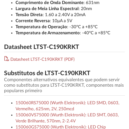
Comprimento de Onda Dominante
: 631nm
Largura de Meia Linha Espectral
: 20nm
Tensão Direta
: 1.60 a 2.40V a 20mA
Corrente Reversa
: 10μA a 5V
Temperatura de Operação
: -30°C a +85°C
Temperatura de Armazenamento
: -40°C a +85°C
Datasheet LTST-C190KRKT
Datasheet LTST-C190KRKT (PDF)
Substitutos de LTST-C190KRKT
Componentes alternativos equivalentes que podem servir
como substitutos para LTST-C190KRKT, componentes mais
populares primeiro
150060RS75000 (Wurth Elektronik): LED SMD, 0603,
Vermelho, 625nm, 2V, 250mcd
150060VS75000 (Wurth Elektronik): LED SMT, 0603,
Verde Brilhante, 570nm, 2-2.4V
150060GS75000 (Wurth Elektronik): LED Chip