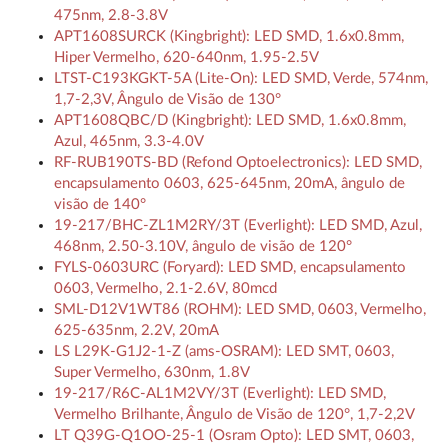
475nm, 2.8-3.8V
APT1608SURCK (Kingbright): LED SMD, 1.6x0.8mm,
Hiper Vermelho, 620-640nm, 1.95-2.5V
LTST-C193KGKT-5A (Lite-On): LED SMD, Verde, 574nm,
1,7-2,3V, Ângulo de Visão de 130°
APT1608QBC/D (Kingbright): LED SMD, 1.6x0.8mm,
Azul, 465nm, 3.3-4.0V
RF-RUB190TS-BD (Refond Optoelectronics): LED SMD,
encapsulamento 0603, 625-645nm, 20mA, ângulo de
visão de 140°
19-217/BHC-ZL1M2RY/3T (Everlight): LED SMD, Azul,
468nm, 2.50-3.10V, ângulo de visão de 120°
FYLS-0603URC (Foryard): LED SMD, encapsulamento
0603, Vermelho, 2.1-2.6V, 80mcd
SML-D12V1WT86 (ROHM): LED SMD, 0603, Vermelho,
625-635nm, 2.2V, 20mA
LS L29K-G1J2-1-Z (ams-OSRAM): LED SMT, 0603,
Super Vermelho, 630nm, 1.8V
19-217/R6C-AL1M2VY/3T (Everlight): LED SMD,
Vermelho Brilhante, Ângulo de Visão de 120°, 1,7-2,2V
LT Q39G-Q1OO-25-1 (Osram Opto): LED SMT, 0603,