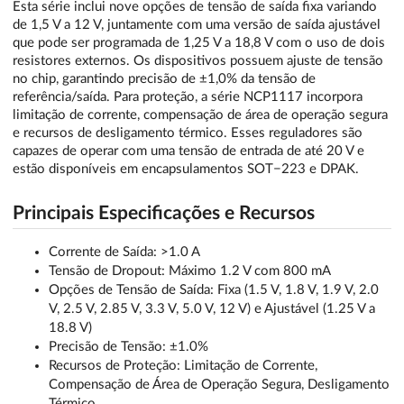
Esta série inclui nove opções de tensão de saída fixa variando
de 1,5 V a 12 V, juntamente com uma versão de saída ajustável
que pode ser programada de 1,25 V a 18,8 V com o uso de dois
resistores externos. Os dispositivos possuem ajuste de tensão
no chip, garantindo precisão de ±1,0% da tensão de
referência/saída. Para proteção, a série NCP1117 incorpora
limitação de corrente, compensação de área de operação segura
e recursos de desligamento térmico. Esses reguladores são
capazes de operar com uma tensão de entrada de até 20 V e
estão disponíveis em encapsulamentos SOT−223 e DPAK.
Principais Especificações e Recursos
Corrente de Saída: >1.0 A
Tensão de Dropout: Máximo 1.2 V com 800 mA
Opções de Tensão de Saída: Fixa (1.5 V, 1.8 V, 1.9 V, 2.0
V, 2.5 V, 2.85 V, 3.3 V, 5.0 V, 12 V) e Ajustável (1.25 V a
18.8 V)
Precisão de Tensão: ±1.0%
Recursos de Proteção: Limitação de Corrente,
Compensação de Área de Operação Segura, Desligamento
Térmico