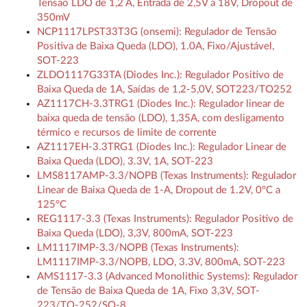
Tensão LDO de 1,2 A, Entrada de 2,5V a 18V, Dropout de
350mV
NCP1117LPST33T3G (onsemi): Regulador de Tensão
Positiva de Baixa Queda (LDO), 1.0A, Fixo/Ajustável,
SOT-223
ZLDO1117G33TA (Diodes Inc.): Regulador Positivo de
Baixa Queda de 1A, Saídas de 1,2-5,0V, SOT223/TO252
AZ1117CH-3.3TRG1 (Diodes Inc.): Regulador linear de
baixa queda de tensão (LDO), 1,35A, com desligamento
térmico e recursos de limite de corrente
AZ1117EH-3.3TRG1 (Diodes Inc.): Regulador Linear de
Baixa Queda (LDO), 3.3V, 1A, SOT-223
LMS8117AMP-3.3/NOPB (Texas Instruments): Regulador
Linear de Baixa Queda de 1-A, Dropout de 1.2V, 0°C a
125°C
REG1117-3.3 (Texas Instruments): Regulador Positivo de
Baixa Queda (LDO), 3,3V, 800mA, SOT-223
LM1117IMP-3.3/NOPB (Texas Instruments):
LM1117IMP-3.3/NOPB, LDO, 3.3V, 800mA, SOT-223
AMS1117-3.3 (Advanced Monolithic Systems): Regulador
de Tensão de Baixa Queda de 1A, Fixo 3,3V, SOT-
223/TO-252/SO-8