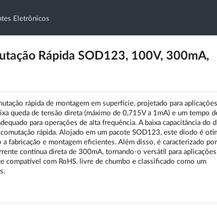
es Eletrônicos
utação Rápida SOD123, 100V, 300mA,
ação rápida de montagem em superfície, projetado para aplicações
aixa queda de tensão direta (máximo de 0,715V a 1mA) e um tempo d
dequado para operações de alta frequência. A baixa capacitância do 
e comutação rápida. Alojado em um pacote SOD123, este diodo é oti
o a fabricação e montagem eficientes. Além disso, é caracterizado po
rrente contínua direta de 300mA, tornando-o versátil para aplicações
e compatível com RoHS, livre de chumbo e classificado como um
s.