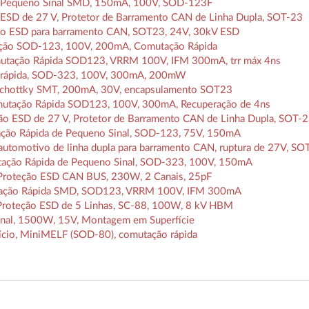
 Pequeno Sinal SMD, 150mA, 100V, SOD-123F
SD de 27 V, Protetor de Barramento CAN de Linha Dupla, SOT-23
ão ESD para barramento CAN, SOT23, 24V, 30kV ESD
ão SOD-123, 100V, 200mA, Comutação Rápida
utação Rápida SOD123, VRRM 100V, IFM 300mA, trr máx 4ns
rápida, SOD-323, 100V, 300mA, 200mW
a Schottky SMT, 200mA, 30V, encapsulamento SOT23
utação Rápida SOD123, 100V, 300mA, Recuperação de 4ns
 ESD de 27 V, Protetor de Barramento CAN de Linha Dupla, SOT-
ão Rápida de Pequeno Sinal, SOD-123, 75V, 150mA
tomotivo de linha dupla para barramento CAN, ruptura de 27V, S
ção Rápida de Pequeno Sinal, SOD-323, 100V, 150mA
roteção ESD CAN BUS, 230W, 2 Canais, 25pF
tação Rápida SMD, SOD123, VRRM 100V, IFM 300mA
Proteção ESD de 5 Linhas, SC-88, 100W, 8 kV HBM
onal, 1500W, 15V, Montagem em Superfície
ilício, MiniMELF (SOD-80), comutação rápida