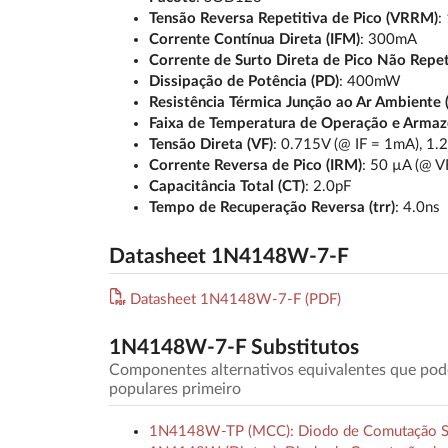
Tensão Reversa Repetitiva de Pico (VRRM)
:
Corrente Contínua Direta (IFM)
: 300mA
Corrente de Surto Direta de Pico Não Repet
Dissipação de Potência (PD)
: 400mW
Resistência Térmica Junção ao Ar Ambiente 
Faixa de Temperatura de Operação e Arma
Tensão Direta (VF)
: 0.715V (@ IF = 1mA), 1.
Corrente Reversa de Pico (IRM)
: 50 µA (@ V
Capacitância Total (CT)
: 2.0pF
Tempo de Recuperação Reversa (trr)
: 4.0ns
Datasheet 1N4148W-7-F
Datasheet 1N4148W-7-F (PDF)
1N4148W-7-F Substitutos
Componentes alternativos equivalentes que po
populares primeiro
1N4148W-TP (MCC): Diodo de Comutação S