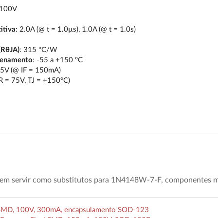
 100V
itiva
: 2.0A (@ t = 1.0µs), 1.0A (@ t = 1.0s)
(RθJA)
: 315 °C/W
zenamento
: -55 a +150 °C
25V (@ IF = 150mA)
R = 75V, TJ = +150°C)
dem servir como substitutos para 1N4148W-7-F, componentes m
MD, 100V, 300mA, encapsulamento SOD-123