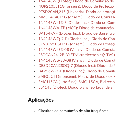
1N4148W (Diotec): Diodo de Comutação de
NUP2105LT1G (onsemi): Diodo de Proteção E
PESD2CAN,215 (Nexperia): Diodo de proteç
MMSD4148T1G (onsemi): Diodo de Comutaç
1N4148W-13-F (Diodes Inc.): Diodo de Com
1N4148WX-TP (MCC): Diodo de comutação 
BAT54-7-F (Diodes Inc.): Diodo de Barreir
1N4148WQ-7-F (Diodes Inc.): Diodo de Com
SZNUP2105LT1G (onsemi): Diodo de Proteção
1N4148W-E3-08 (Vishay): Diodo de Comutaç
ESDCAN24-2BLY (STMicroelectronics): TVS au
1N4148WS-E3-08 (Vishay): Diodo de Comuta
DESD2CAN2SOQ-7 (Diodes Inc.): Diodo de P
BAV16W-7-F (Diodes Inc.): Diodo de Comu
SMF05CT1G (onsemi): Matriz de Diodos de 
SMCJ15CA (Littelfuse): SMCJ15CA, Bidireci
LL4148 (Diotec): Diodo planar epitaxial de s
Aplicações
Circuitos de comutação de alta frequência