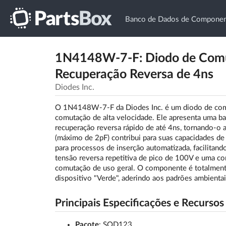
Banco de Dados de Component
1N4148W-7-F: Diodo de Com
Recuperação Reversa de 4ns
Diodes Inc.
O 1N4148W-7-F da Diodes Inc. é um diodo de comut
comutação de alta velocidade. Ele apresenta uma b
recuperação reversa rápido de até 4ns, tornando-o a
(máximo de 2pF) contribui para suas capacidades d
para processos de inserção automatizada, facilitand
tensão reversa repetitiva de pico de 100V e uma co
comutação de uso geral. O componente é totalment
dispositivo "Verde", aderindo aos padrões ambientai
Principais Especificações e Recursos
Pacote
: SOD123