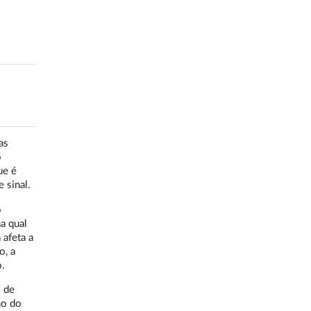
as
o
ue é
 sinal.
o
a qual
 afeta a
o, a
.
 de
ho do