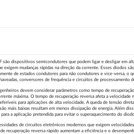
o dispositivos semicondutores que podem ligar e desligar em alt
ue exigem mudanças rápidas na direção da corrente. Esses diodos sã
damente de estados condutores para não condutores e vice-versa, o q
haveadas, conversores de frequência e circuitos de processamento de
ngenheiros devem considerar parâmetros como tempo de recuperaçã
corrente máxima. O tempo de recuperação reversa afeta a velocidade n
eríveis para aplicações de alta velocidade. A queda de tensão direta
ensão mais baixas resultam em menos dissipação de energia. Além diss
 para a aplicação pretendida para evitar o superaquecimento do diodo
ssidades de circuitos eletrônicos modernos que exigem velocidades
o de recuperação reversa rápido aumentam a eficiência e o desempen