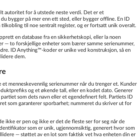
 autoritet for å utstede neste verdi. Det er et
du bygger på mer enn ett sted, eller bygger offline. En ID
lkobling til noe sentralt register, og er fortsatt unik overalt.
prett en database fra en sikkerhetskopi, eller la noen
kater — to forskjellige enheter som bærer samme serienummer,
andre. ID Anything™-koder er unike ved konstruksjon, så en
llidere dem.
re
ke et menneskevennlig serienummer når du trenger et. Kunder
oduktprefiks og et økende tall, eller en kodet dato. Generer
l partiet som dets navn eller et egendefinert felt. Partiets ID
ret som garanterer sporbarhet; nummeret du skriver ut for
 ikke er pen og ikke er det de fleste ser for seg når de
identifikator som er unik, ugjennomsiktig, generert hvor som
llidere — støttet av en lot som faktisk vet hva enheten din er