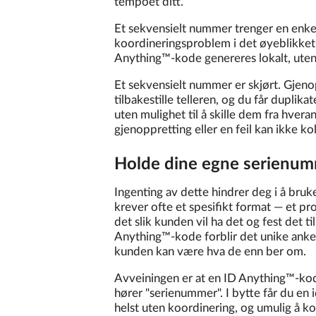
tempoet ditt.
Et sekvensielt nummer trenger en enkelt
koordineringsproblem i det øyeblikket 
Anything™-kode genereres lokalt, uten ti
Et sekvensielt nummer er skjørt. Gjenop
tilbakestille telleren, og du får dupli
uten mulighet til å skille dem fra hver
gjenoppretting eller en feil kan ikke ko
Holde dine egne serienum
Ingenting av dette hindrer deg i å bru
krever ofte et spesifikt format — et pr
det slik kunden vil ha det og fest det ti
Anything™-kode forblir det unike anke
kunden kan være hva de enn ber om.
Avveiningen er at en ID Anything™-kode
hører "serienummer". I bytte får du en 
helst uten koordinering, og umulig å ko