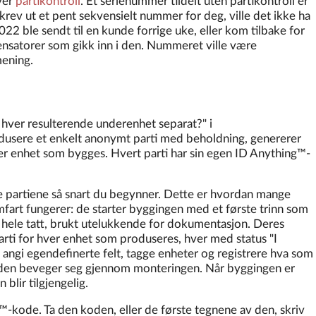
ever
partikontroll
. Et serienummer tildelt uten partikontroll er
krev ut et pent sekvensielt nummer for deg, ville det ikke ha
2 ble sendt til en kunde forrige uke, eller kom tilbake for
densatorer som gikk inn i den. Nummeret ville være
mening.
 hver resulterende underenhet separat?" i
odusere et enkelt anonymt parti med beholdning, genererer
ver enhet som bygges. Hvert parti har sin egen ID Anything™-
e partiene så snart du begynner. Dette er hvordan mange
fart fungerer: de starter byggingen med et første trinn som
 hele tatt, brukt utelukkende for dokumentasjon. Deres
arti for hver enhet som produseres, hver med status "I
, angi egendefinerte felt, tagge enheter og registrere hva som
 den beveger seg gjennom monteringen. Når byggingen er
blir tilgjengelig.
-kode. Ta den koden, eller de første tegnene av den, skriv