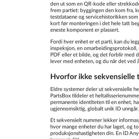
den ut som en QR-kode eller strekkode
frem partiet: byggingen den kom fra, 
testdataene og servicehistorikken som 
kort før monteringen i det hele tatt be
eneste komponent er plassert.
Fordi hver enhet er et parti, kan du legg
inspeksjon, en omarbeidingsprotokoll, 
PDF eller et bilde, og det forblir med 
lever med enheten, og du når det ved
Hvorfor ikke sekvensielle t
Eldre systemer deler ut sekvensielle hel
PartsBox tildeler et heltallsserienumm
permanente identiteten til en enhet, h
ugjennomsiktig, globalt unik ID unngår.
Et sekvensielt nummer lekker informas
hvor mange enheter du har laget, og 
produksjonshastigheten din. En ID Any