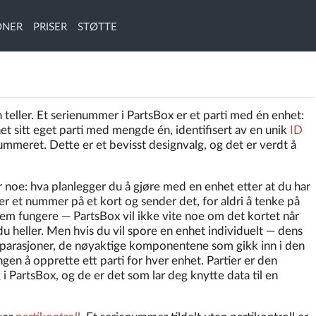
ONER
PRISER
STØTTE
n teller. Et serienummer i PartsBox er et parti med én enhet:
et sitt eget parti med mengde én, identifisert av en unik
ID
mmeret. Dette er et bevisst designvalg, og det er verdt å
 noe: hva planlegger du å gjøre med en enhet etter at du har
er et nummer på et kort og sender det, for aldri å tenke på
tem fungere — PartsBox vil ikke vite noe om det kortet når
du heller. Men hvis du vil spore en enhet individuelt — dens
 reparasjoner, de nøyaktige komponentene som gikk inn i den
gen å opprette ett parti for hver enhet. Partier er den
 PartsBox, og de er det som lar deg knytte data til en