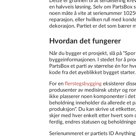
Dette er grunnen til at serialisering kr
en halvveis løsning. Selv om PartsBox s
noen måte å vite at serienummer 102502
reparasjon, eller hvilken rull med kon
dekorasjon. Partiet er det som bærer 
Hvordan det fungerer
Når du bygger et prosjekt, slå på "Spor
byggeinformasjonen. I stedet for å pr
PartsBox et parti av størrelse én for h
kode fra det øyeblikket bygget starter.
For en
flerstegsbygging
eksisterer diss
produsenter av medisinsk utstyr og rom
ikke plasserer noen komponenter i det
beholdning inneholder da allerede et p
produksjon". Du kan skrive ut etiketter
skjer med hver enkelt etter hvert som
ferdig, endres statusen og beholdningen 
Serienummeret er partiets ID Anything™