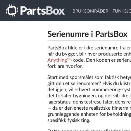
BRUKSOMRÅDER
FUNKSJ
Serienumre i PartsBox
PartsBox tildeler ikke serienumre fra e
når du bygger, blir hver produserte enh
Anything™
-kode. Den koden er serienu
forklare hvorfor.
Start med spørsmålet som faktisk betyr
gitt den et serienummer? Hvis du klistr
det igjen, vil ethvert nummereringssys
det forlater bygningen, og det vil ikke 
lagerstatus, dens testresultater, dens
— da er den eneste realistiske tilnærmin
grunnleggende enheten for beholdning i
spesifikk fysisk ting.