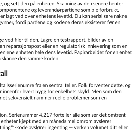
, og sett den på enheten. Skanning av den senere henter
komponentene og leverandørpartiene som ble forbrukt,
er lagt ved over enhetens levetid. Du kan serialisere nakne
gynner, fordi partiene og kodene deres eksisterer før en
e ved filer til den. Lagre en testrapport, bilder av en
en reparasjonspost eller en regulatorisk innlevering som en
den ene enheten hele dens levetid. Papirarbeidet for en enhet
 å skanne den samme koden.
all
tallsserienumre fra en sentral teller. Folk forventer dette, og
er innenfor hvert bygg for enkelhets skyld. Men som den
ar et sekvensielt nummer reelle problemer som en
jon. Serienummer 4,217 forteller alle som ser det omtrent
to enheter kjøpt med en måneds mellomrom avslører
thing™-kode avslører ingenting — verken volumet ditt eller