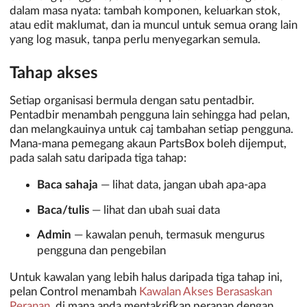
dalam masa nyata: tambah komponen, keluarkan stok,
atau edit maklumat, dan ia muncul untuk semua orang lain
yang log masuk, tanpa perlu menyegarkan semula.
Tahap akses
Setiap organisasi bermula dengan satu pentadbir.
Pentadbir menambah pengguna lain sehingga had pelan,
dan melangkauinya untuk caj tambahan setiap pengguna.
Mana-mana pemegang akaun PartsBox boleh dijemput,
pada salah satu daripada tiga tahap:
Baca sahaja
— lihat data, jangan ubah apa-apa
Baca/tulis
— lihat dan ubah suai data
Admin
— kawalan penuh, termasuk mengurus
pengguna dan pengebilan
Untuk kawalan yang lebih halus daripada tiga tahap ini,
pelan Control menambah
Kawalan Akses Berasaskan
Peranan
, di mana anda mentakrifkan peranan dengan