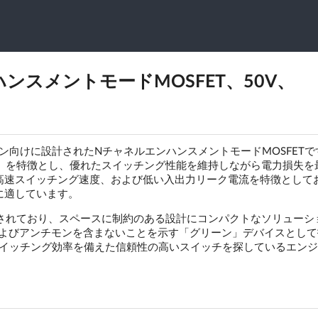
エンハンスメントモードMOSFET、50V、
ション向けに設計されたNチャネルエンハンスメントモードMOSFETで
S(ON)）を特徴とし、優れたスイッチング性能を維持しながら電力損失
高速スイッチング速度、および低い入出力リーク電流を特徴として
に適しています。
ージされており、スペースに制約のある設計にコンパクトなソリューシ
およびアンチモンを含まないことを示す「グリーン」デバイスとして
高いスイッチング効率を備えた信頼性の高いスイッチを探しているエン