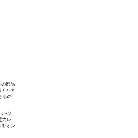
らの部品
Nチャネ
きるの
ン-ソ
電力レ
スをオン