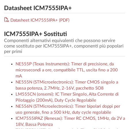
Datasheet ICM7555IPA+
Datasheet ICM7555IPA+ (PDF)
ICM7555IPA+ Sostituti
Componenti alternativi equivalenti che possono servire
come sostituto per ICM7555IPA+, componenti più popolari
per primi
NE555P (Texas Instruments): Timer di precisione, da
microsecondi a ore, compatibile TTL, uscita fino a 200
mA
NE555N (STMicroelectronics): Timer CMOS singolo a
bassa potenza, 2.7MHz, 2-16V, pacchetto SO8
LM555CN (onsemi): IC Timer Singolo, Alta Corrente di
Pilotaggio (200mA), Duty Cycle Regolabile
NE556N (STMicroelectronics): Timer bipolari doppi per
uso generale, fino a 500 kHz, duty cycle regolabile
ICM7555IPAZ (Renesas): Timer RC CMOS, 1MHz, da 2V a
18V, Bassa Potenza