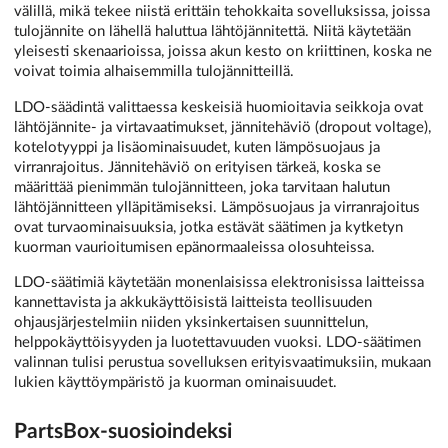
välillä, mikä tekee niistä erittäin tehokkaita sovelluksissa, joissa
tulojännite on lähellä haluttua lähtöjännitettä. Niitä käytetään
yleisesti skenaarioissa, joissa akun kesto on kriittinen, koska ne
voivat toimia alhaisemmilla tulojännitteillä.
LDO-säädintä valittaessa keskeisiä huomioitavia seikkoja ovat
lähtöjännite- ja virtavaatimukset, jännitehäviö (dropout voltage),
kotelotyyppi ja lisäominaisuudet, kuten lämpösuojaus ja
virranrajoitus. Jännitehäviö on erityisen tärkeä, koska se
määrittää pienimmän tulojännitteen, joka tarvitaan halutun
lähtöjännitteen ylläpitämiseksi. Lämpösuojaus ja virranrajoitus
ovat turvaominaisuuksia, jotka estävät säätimen ja kytketyn
kuorman vaurioitumisen epänormaaleissa olosuhteissa.
LDO-säätimiä käytetään monenlaisissa elektronisissa laitteissa
kannettavista ja akkukäyttöisistä laitteista teollisuuden
ohjausjärjestelmiin niiden yksinkertaisen suunnittelun,
helppokäyttöisyyden ja luotettavuuden vuoksi. LDO-säätimen
valinnan tulisi perustua sovelluksen erityisvaatimuksiin, mukaan
lukien käyttöympäristö ja kuorman ominaisuudet.
PartsBox-suosioindeksi