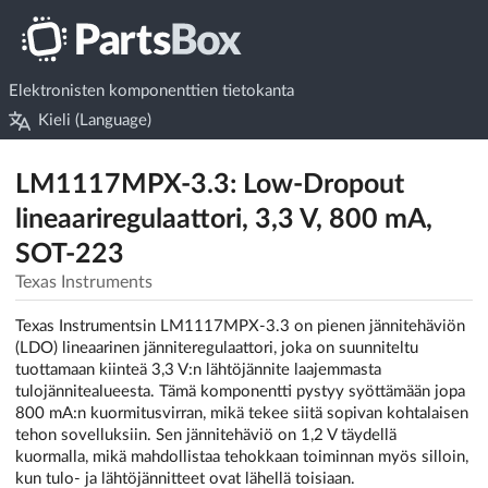
Elektronisten komponenttien tietokanta
Kieli (Language)
LM1117MPX-3.3: Low-Dropout
lineaariregulaattori, 3,3 V, 800 mA,
SOT-223
Texas Instruments
Texas Instrumentsin LM1117MPX-3.3 on pienen jännitehäviön
(LDO) lineaarinen jänniteregulaattori, joka on suunniteltu
tuottamaan kiinteä 3,3 V:n lähtöjännite laajemmasta
tulojännitealueesta. Tämä komponentti pystyy syöttämään jopa
800 mA:n kuormitusvirran, mikä tekee siitä sopivan kohtalaisen
tehon sovelluksiin. Sen jännitehäviö on 1,2 V täydellä
kuormalla, mikä mahdollistaa tehokkaan toiminnan myös silloin,
kun tulo- ja lähtöjännitteet ovat lähellä toisiaan.