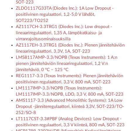
SOT-223
ZLDO1117G33TA (Diodes Inc.): 1A Low Dropout -
positiivinen regulaattori, 1,2-5,0 V lähdöt,
SOT223/TO252
AZ1117CH-3.3TRG1 (Diodes Inc.): Low dropout -
lineaariregulaattori, 1,35 A, lämpökatkaisu- ja
virranrajoitusominaisuuksilla
AZ1117EH-3.3TRG1 (Diodes Inc.): Pienen jännitehäviön
lineaariregulaattori, 3.3V, 1A, SOT-223
LMS8117AMP-3.3/NOPB (Texas Instruments): 1 A:n
pienen jännitehäviön lineaariregulaattori, 1,2 V:n
jännitehäviö, 0 °C – 125 °C
REG1117-3.3 (Texas Instruments): Pienen jännitehäviön
positiivinen regulaattori, 3,3 V, 800 mA, SOT-223
LM1117IMP-3.3/NOPB (Texas Instruments):
LM1117IMP-3.3/NOPB, LDO, 3,3 V, 800 mA, SOT-223
AMS1117-3.3 (Advanced Monolithic Systems): 1A Low
Dropout -jänniteregulaattori, kiinteä 3,3V, SOT-223/TO-
252/SO-8
LT1117CST-3.3#PBF (Analog Devices): Low Dropout -
positiivinen regulaattori, 3,3 V kiinteä, 800 mA, SOT-223