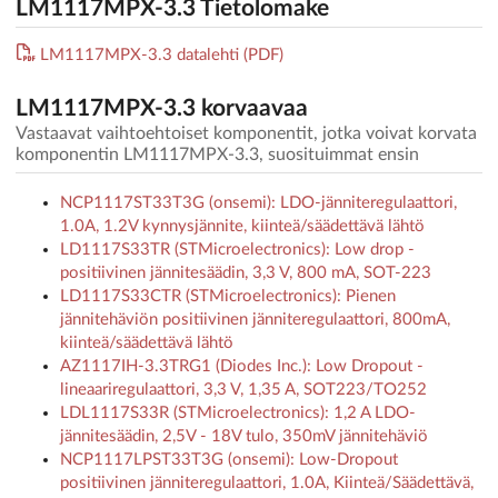
LM1117MPX-3.3 Tietolomake
LM1117MPX-3.3 datalehti (PDF)
LM1117MPX-3.3 korvaavaa
Vastaavat vaihtoehtoiset komponentit, jotka voivat korvata
komponentin LM1117MPX-3.3, suosituimmat ensin
NCP1117ST33T3G (onsemi): LDO-jänniteregulaattori,
1.0A, 1.2V kynnysjännite, kiinteä/säädettävä lähtö
LD1117S33TR (STMicroelectronics): Low drop -
positiivinen jännitesäädin, 3,3 V, 800 mA, SOT-223
LD1117S33CTR (STMicroelectronics): Pienen
jännitehäviön positiivinen jänniteregulaattori, 800mA,
kiinteä/säädettävä lähtö
AZ1117IH-3.3TRG1 (Diodes Inc.): Low Dropout -
lineaariregulaattori, 3,3 V, 1,35 A, SOT223/TO252
LDL1117S33R (STMicroelectronics): 1,2 A LDO-
jännitesäädin, 2,5V - 18V tulo, 350mV jännitehäviö
NCP1117LPST33T3G (onsemi): Low-Dropout
positiivinen jänniteregulaattori, 1.0A, Kiinteä/Säädettävä,