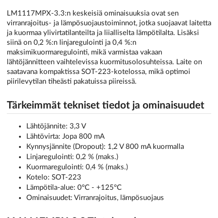
LM1117MPX-3.3:n keskeisiä ominaisuuksia ovat sen
virranrajoitus- ja lämpösuojaustoiminnot, jotka suojaavat laitetta
ja kuormaa ylivirtatilanteilta ja liialliselta lämpötilalta. Lisäksi
siinä on 0,2 %:n linjaregulointi ja 0,4 %:n
maksimikuormaregulointi, mikä varmistaa vakaan
lähtöjännitteen vaihtelevissa kuormitusolosuhteissa. Laite on
saatavana kompaktissa SOT-223-kotelossa, mikä optimoi
piirilevytilan tiheästi pakatuissa piireissä.
Tärkeimmät tekniset tiedot ja ominaisuudet
Lähtöjännite: 3,3 V
Lähtövirta: Jopa 800 mA
Kynnysjännite (Dropout): 1,2 V 800 mA kuormalla
Linjaregulointi: 0,2 % (maks.)
Kuormaregulointi: 0,4 % (maks.)
Kotelo: SOT-223
Lämpötila-alue: 0°C - +125°C
Ominaisuudet: Virranrajoitus, lämpösuojaus