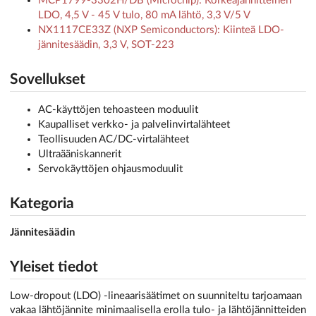
MCP1799-3302H/DB (Microchip): Korkeajännitteinen
LDO, 4,5 V - 45 V tulo, 80 mA lähtö, 3,3 V/5 V
NX1117CE33Z (NXP Semiconductors): Kiinteä LDO-
jännitesäädin, 3,3 V, SOT-223
Sovellukset
AC-käyttöjen tehoasteen moduulit
Kaupalliset verkko- ja palvelinvirtalähteet
Teollisuuden AC/DC-virtalähteet
Ultraääniskannerit
Servokäyttöjen ohjausmoduulit
Kategoria
Jännitesäädin
Yleiset tiedot
Low-dropout (LDO) -lineaarisäätimet on suunniteltu tarjoamaan
vakaa lähtöjännite minimaalisella erolla tulo- ja lähtöjännitteiden