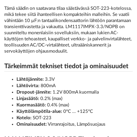
Tämä säädin on saatavana tilaa säästävässä SOT-223-kotelossa,
mikä tekee siitä ihanteellisen kompakteihin malleihin. Se vaatii
vähintään 10 µF:n tantaalikondensaattorin lähtöön parantamaan
transienttivastetta ja vakautta. LM1117IMPX-3.3/NOPB on
suunniteltu monenlaisiin sovelluksiin, mukaan lukien AC-
käyttöjen tehoasteet, kaupalliset verkko- ja palvelinvirtalähteet,
teollisuuden AC/DC-virtalähteet, ultraääniskannerit ja
servokäyttöjen ohjausmoduulit.
Tärkeimmät tekniset tiedot ja ominaisuudet
Lähtöjännite:
3.3V
Lähtövirta:
800mA
Dropout-jännite:
1.2V 800mA kuormalla
Linjasäätö:
0.2% (max)
Kuormasäätö:
0.4% (max)
Käyttölämpötila-alue:
0°C ... +125°C
Kotelo:
SOT-223
Ominaisuudet:
Virranrajoitus, Lämpösuojaus