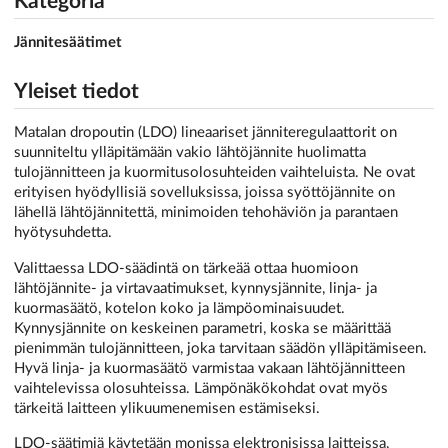
Kategoria
Jännitesäätimet
Yleiset tiedot
Matalan dropoutin (LDO) lineaariset jänniteregulaattorit on
suunniteltu ylläpitämään vakio lähtöjännite huolimatta
tulojännitteen ja kuormitusolosuhteiden vaihteluista. Ne ovat
erityisen hyödyllisiä sovelluksissa, joissa syöttöjännite on
lähellä lähtöjännitettä, minimoiden tehohäviön ja parantaen
hyötysuhdetta.
Valittaessa LDO-säädintä on tärkeää ottaa huomioon
lähtöjännite- ja virtavaatimukset, kynnysjännite, linja- ja
kuormasäätö, kotelon koko ja lämpöominaisuudet.
Kynnysjännite on keskeinen parametri, koska se määrittää
pienimmän tulojännitteen, joka tarvitaan säädön ylläpitämiseen.
Hyvä linja- ja kuormasäätö varmistaa vakaan lähtöjännitteen
vaihtelevissa olosuhteissa. Lämpönäkökohdat ovat myös
tärkeitä laitteen ylikuumenemisen estämiseksi.
LDO-säätimiä käytetään monissa elektronisissa laitteissa,