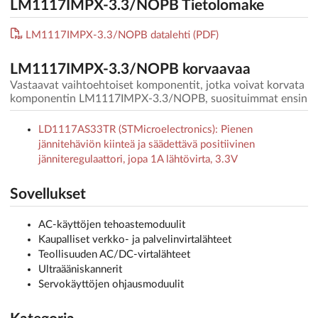
LM1117IMPX-3.3/NOPB Tietolomake
LM1117IMPX-3.3/NOPB datalehti (PDF)
LM1117IMPX-3.3/NOPB korvaavaa
Vastaavat vaihtoehtoiset komponentit, jotka voivat korvata
komponentin LM1117IMPX-3.3/NOPB, suosituimmat ensin
LD1117AS33TR (STMicroelectronics): Pienen
jännitehäviön kiinteä ja säädettävä positiivinen
jänniteregulaattori, jopa 1A lähtövirta, 3.3V
Sovellukset
AC-käyttöjen tehoastemoduulit
Kaupalliset verkko- ja palvelinvirtalähteet
Teollisuuden AC/DC-virtalähteet
Ultraääniskannerit
Servokäyttöjen ohjausmoduulit