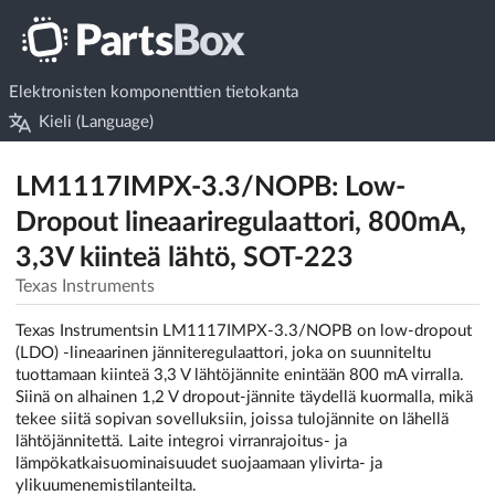
Elektronisten komponenttien tietokanta
Kieli (Language)
LM1117IMPX-3.3/NOPB: Low-
Dropout lineaariregulaattori, 800mA,
3,3V kiinteä lähtö, SOT-223
Texas Instruments
Texas Instrumentsin LM1117IMPX-3.3/NOPB on low-dropout
(LDO) -lineaarinen jänniteregulaattori, joka on suunniteltu
tuottamaan kiinteä 3,3 V lähtöjännite enintään 800 mA virralla.
Siinä on alhainen 1,2 V dropout-jännite täydellä kuormalla, mikä
tekee siitä sopivan sovelluksiin, joissa tulojännite on lähellä
lähtöjännitettä. Laite integroi virranrajoitus- ja
lämpökatkaisuominaisuudet suojaamaan ylivirta- ja
ylikuumenemistilanteilta.