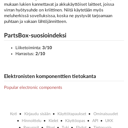
mukaan lukien kannettavat ja akkukäyttöiset laitteet, joissa
virran hyötysuhde on kriittinen. Niitä käytetään myös
meluherkissä sovelluksissa, koska ne pystyvät tarjoamaan
puhtaan ja vakaan lähtöjännitteen.
PartsBox-suosioindeksi
Liiketoiminta:
3/10
Harrastus:
2/10
Elektronisten komponenttien tietokanta
Popular electronic components
Koti
Kirjaudu sisään
Käyttötapaukset
Ominaisuudet
Hinnoittelu
Kielet
Käyttöopas
API
UKK
Resurssit
Blogi
Tuki
Ehdot
Tietosuoja