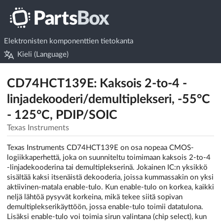
Elektronisten komponenttien tietokanta
Kieli (Language)
CD74HCT139E: Kaksois 2-to-4 -
linjadekooderi/demultiplekseri, -55°C
- 125°C, PDIP/SOIC
Texas Instruments
Texas Instruments CD74HCT139E on osa nopeaa CMOS-
logiikkaperhettä, joka on suunniteltu toimimaan kaksois 2-to-4
-linjadekooderina tai demultiplekserinä. Jokainen IC:n yksikkö
sisältää kaksi itsenäistä dekooderia, joissa kummassakin on yksi
aktiivinen-matala enable-tulo. Kun enable-tulo on korkea, kaikki
neljä lähtöä pysyvät korkeina, mikä tekee siitä sopivan
demultiplekserikäyttöön, jossa enable-tulo toimii datatulona.
Lisäksi enable-tulo voi toimia sirun valintana (chip select), kun