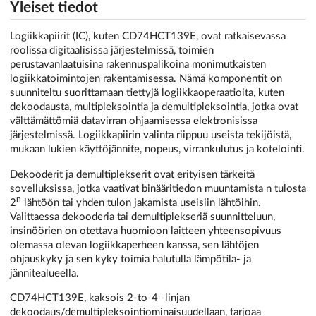
Yleiset tiedot
Logiikkapiirit (IC), kuten CD74HCT139E, ovat ratkaisevassa
roolissa digitaalisissa järjestelmissä, toimien
perustavanlaatuisina rakennuspalikoina monimutkaisten
logiikkatoimintojen rakentamisessa. Nämä komponentit on
suunniteltu suorittamaan tiettyjä logiikkaoperaatioita, kuten
dekoodausta, multipleksointia ja demultipleksointia, jotka ovat
välttämättömiä datavirran ohjaamisessa elektronisissa
järjestelmissä. Logiikkapiirin valinta riippuu useista tekijöistä,
mukaan lukien käyttöjännite, nopeus, virrankulutus ja kotelointi.
Dekooderit ja demultiplekserit ovat erityisen tärkeitä
sovelluksissa, jotka vaativat binääritiedon muuntamista n tulosta
n
2
lähtöön tai yhden tulon jakamista useisiin lähtöihin.
Valittaessa dekooderia tai demultiplekseriä suunnitteluun,
insinöörien on otettava huomioon laitteen yhteensopivuus
olemassa olevan logiikkaperheen kanssa, sen lähtöjen
ohjauskyky ja sen kyky toimia halutulla lämpötila- ja
jännitealueella.
CD74HCT139E, kaksois 2-to-4 -linjan
dekoodaus/demultipleksointiominaisuudellaan, tarjoaa