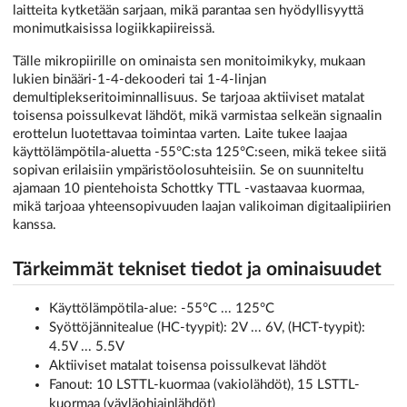
laitteita kytketään sarjaan, mikä parantaa sen hyödyllisyyttä
monimutkaisissa logiikkapiireissä.
Tälle mikropiirille on ominaista sen monitoimikyky, mukaan
lukien binääri-1-4-dekooderi tai 1-4-linjan
demultiplekseritoiminnallisuus. Se tarjoaa aktiiviset matalat
toisensa poissulkevat lähdöt, mikä varmistaa selkeän signaalin
erottelun luotettavaa toimintaa varten. Laite tukee laajaa
käyttölämpötila-aluetta -55°C:sta 125°C:seen, mikä tekee siitä
sopivan erilaisiin ympäristöolosuhteisiin. Se on suunniteltu
ajamaan 10 pientehoista Schottky TTL -vastaavaa kuormaa,
mikä tarjoaa yhteensopivuuden laajan valikoiman digitaalipiirien
kanssa.
Tärkeimmät tekniset tiedot ja ominaisuudet
Käyttölämpötila-alue: -55°C ... 125°C
Syöttöjännitealue (HC-tyypit): 2V ... 6V, (HCT-tyypit):
4.5V ... 5.5V
Aktiiviset matalat toisensa poissulkevat lähdöt
Fanout: 10 LSTTL-kuormaa (vakiolähdöt), 15 LSTTL-
kuormaa (väyläohjainlähdöt)