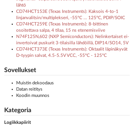
lähtö
CD74HCT153E (Texas Instruments): Kaksois 4-to-1
linjanvalitsin/multiplekseri, -55°C ... 125°C, PDIP/SOIC
CD74HCT259E (Texas Instruments): 8-bittinen
osoitettava salpa, 4 tilaa, 15 ns etenemisviive
N74F125N,602 (NXP Semiconductors): Nelinkertaiset ei-
invertoivat puskurit 3-tilaisilla lähdöillä, DIP14/SO14, 5V
CD74HCT373E (Texas Instruments): Oktaalit läpinäkyvät
D-tyypin salvat, 4.5-5.5V VCC, -55°C - 125°C
Sovellukset
Muistin dekoodaus
Datan reititys
Koodin muunnos
Kategoria
Logiikkapiirit