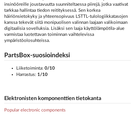
insinööreille joustavuutta suunniteltaessa piirejä, jotka vaativat
tarkkaa hallintaa tiedon reitityksessä. Sen korkea
häiriönsietokyky ja yhteensopivuus LSTTL-tulologiikkatasojen
kanssa tekevät siitä monipuolisen valinnan laajaan valikoimaan
digitaalisia sovelluksia. Lisäksi sen laaja käyttölämpötila-alue
varmistaa luotettavan toiminnan vaihtelevissa
ympäristöolosuhteissa.
PartsBox-suosioindeksi
Liiketoiminta:
0/10
Harrastus:
1/10
Elektronisten komponenttien tietokanta
Popular electronic components