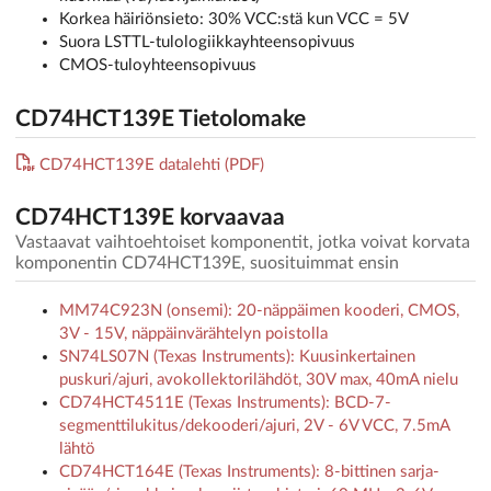
Korkea häiriönsieto: 30% VCC:stä kun VCC = 5V
Suora LSTTL-tulologiikkayhteensopivuus
CMOS-tuloyhteensopivuus
CD74HCT139E Tietolomake
CD74HCT139E datalehti (PDF)
CD74HCT139E korvaavaa
Vastaavat vaihtoehtoiset komponentit, jotka voivat korvata
komponentin CD74HCT139E, suosituimmat ensin
MM74C923N (onsemi): 20-näppäimen kooderi, CMOS,
3V - 15V, näppäinvärähtelyn poistolla
SN74LS07N (Texas Instruments): Kuusinkertainen
puskuri/ajuri, avokollektorilähdöt, 30V max, 40mA nielu
CD74HCT4511E (Texas Instruments): BCD-7-
segmenttilukitus/dekooderi/ajuri, 2V - 6V VCC, 7.5mA
lähtö
CD74HCT164E (Texas Instruments): 8-bittinen sarja-