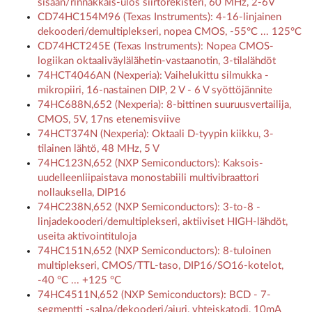
sisään/rinnakkais-ulos siirtorekisteri, 60 MHz, 2-6V
CD74HC154M96 (Texas Instruments): 4-16-linjainen
dekooderi/demultiplekseri, nopea CMOS, -55°C ... 125°C
CD74HCT245E (Texas Instruments): Nopea CMOS-
logiikan oktaaliväylälähetin-vastaanotin, 3-tilalähdöt
74HCT4046AN (Nexperia): Vaihelukittu silmukka -
mikropiiri, 16-nastainen DIP, 2 V - 6 V syöttöjännite
74HC688N,652 (Nexperia): 8-bittinen suuruusvertailija,
CMOS, 5V, 17ns etenemisviive
74HCT374N (Nexperia): Oktaali D-tyypin kiikku, 3-
tilainen lähtö, 48 MHz, 5 V
74HC123N,652 (NXP Semiconductors): Kaksois-
uudelleenliipaistava monostabiili multivibraattori
nollauksella, DIP16
74HC238N,652 (NXP Semiconductors): 3-to-8 -
linjadekooderi/demultiplekseri, aktiiviset HIGH-lähdöt,
useita aktivointituloja
74HC151N,652 (NXP Semiconductors): 8-tuloinen
multiplekseri, CMOS/TTL-taso, DIP16/SO16-kotelot,
-40 °C ... +125 °C
74HC4511N,652 (NXP Semiconductors): BCD - 7-
segmentti -salpa/dekooderi/ajuri, yhteiskatodi, 10mA