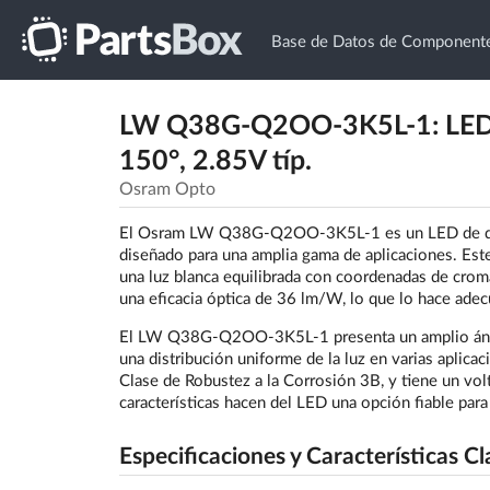
Base de Datos de Componente
LW Q38G-Q2OO-3K5L-1: LED Ch
150°, 2.85V típ.
Osram Opto
El Osram LW Q38G-Q2OO-3K5L-1 es un LED de disp
diseñado para una amplia gama de aplicaciones. Est
una luz blanca equilibrada con coordenadas de crom
una eficacia óptica de 36 lm/W, lo que lo hace adec
El LW Q38G-Q2OO-3K5L-1 presenta un amplio ángul
una distribución uniforme de la luz en varias aplicac
Clase de Robustez a la Corrosión 3B, y tiene un v
características hacen del LED una opción fiable para
Especificaciones y Características Cl