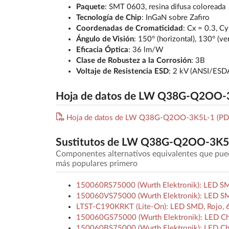
Paquete
: SMT 0603, resina difusa coloreada
Tecnología de Chip
: InGaN sobre Zafiro
Coordenadas de Cromaticidad
: Cx = 0.3, C
Ángulo de Visión
: 150° (horizontal), 130° (ver
Eficacia Óptica
: 36 lm/W
Clase de Robustez a la Corrosión
: 3B
Voltaje de Resistencia ESD
: 2 kV (ANSI/ES
Hoja de datos de LW Q38G-Q2OO-
Hoja de datos de LW Q38G-Q2OO-3K5L-1 (PD
Sustitutos de LW Q38G-Q2OO-3K5
Componentes alternativos equivalentes que p
más populares primero
150060RS75000 (Wurth Elektronik): LED SM
150060VS75000 (Wurth Elektronik): LED SMT
LTST-C190KRKT (Lite-On): LED SMD, Rojo, 6
150060GS75000 (Wurth Elektronik): LED Ch
150060BS75000 (Wurth Elektronik): LED Chi