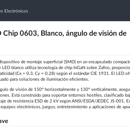
s Electrónicos
ip 0603, Blanco, ángulo de visión de
ositivo de montaje superficial (SMD) en un encapsulado compact
e LED blanco utiliza tecnología de chip InGaN sobre Zafiro, proporc
aticidad (Cx = 0.3, Cy = 0.28) según el estándar CIE 1931. El LED of
uado para soluciones de iluminación eficientes.
o de visión de 150° horizontalmente y 130° verticalmente, aseg
iones. Está construido para soportar entornos hostiles, clasificado ba
oltaje de resistencia ESD de 2 kV según ANSI/ESDA/JEDEC JS-001. E
 equipos electrónicos, juegos, entretenimiento y aplicaciones de apu
ave