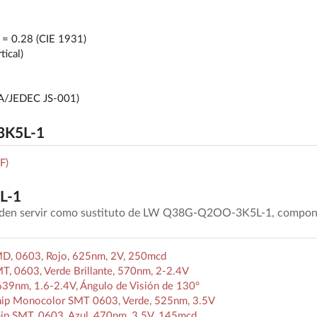
y = 0.28 (CIE 1931)
tical)
DA/JEDEC JS-001)
3K5L-1
F)
L-1
ueden servir como sustituto de LW Q38G-Q2OO-3K5L-1, compon
D, 0603, Rojo, 625nm, 2V, 250mcd
, 0603, Verde Brillante, 570nm, 2-2.4V
39nm, 1.6-2.4V, Ángulo de Visión de 130°
ip Monocolor SMT 0603, Verde, 525nm, 3.5V
p SMT, 0603, Azul, 470nm, 3.5V, 145mcd