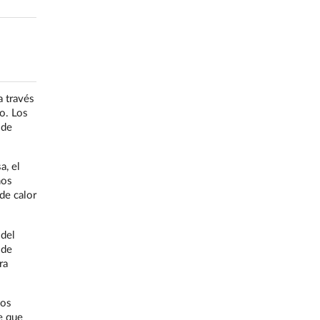
a través
o. Los
sde
a, el
ños
de calor
 del
 de
ra
ños
e que