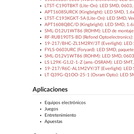
LTST-C190TBKT (Lite-On): LED SMD, 0603, 
APT1608SURCK (Kingbright): LED SMD, 1.6x
LTST-C193KGKT-5A (Lite-On): LED SMD, Verd
APT1608QBC/D (Kingbright): LED SMD, 1.6x
SML-D12U1WT86 (ROHM): LED de montaje super
RF-RUB190TS-BD (Refond Optoelectronics):
19-217/BHC-ZL1M2RY/3T (Everlight): LED SM
FYLS-0603URC (Foryard): LED SMD, paquete 
SML-D12V1WT86 (ROHM): LED SMD, 0603, 
LS L29K-G1J2-1-Z (ams-OSRAM): LED SMT, 0
19-217/R6C-AL1M2VY/3T (Everlight): LED SMD
LT Q39G-Q1OO-25-1 (Osram Opto): LED SMT
Aplicaciones
Equipos electrónicos
Juegos
Entretenimiento
Apuestas