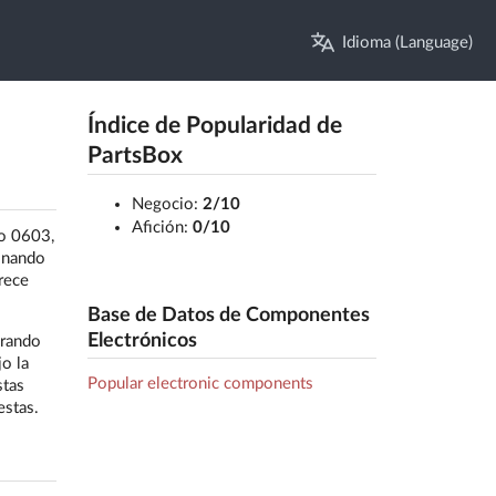
Idioma (Language)
Índice de Popularidad de
PartsBox
Negocio:
2/10
Afición:
0/10
o 0603,
ionando
rece
Base de Datos de Componentes
Electrónicos
urando
jo la
Popular electronic components
stas
estas.