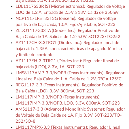
Baja Caída, 3.3V, 1.35A, SOT223/TO252
LDL1117S33R (STMicroelectronics): Regulador de Voltaje
LDO de 1.2 A, Entrada de 2.5V a 18V, Caída de 350mV
NCP1117LPST33T3G (onsemi): Regulador de voltaje
positivo de baja caída, 1.0A, Fijo/Ajustable, SOT-223
ZLDO1117G33TA (Diodes Inc.): Regulador Positivo de
Baja Caída de 1A, Salidas de 1.2-5.0V, SOT223/TO252
AZ1117CH-3.3TRG1 (Diodes Inc.): Regulador lineal de
baja caída, 1.35A, con características de apagado térmico
y límite de corriente
AZ1117EH-3.3TRG1 (Diodes Inc.): Regulador lineal de
baja caída (LDO), 3.3V, 1A, SOT-223
LMS8117AMP-3.3/NOPB (Texas Instruments): Regulador
Lineal de Baja Caída de 1-A, Caída de 1.2V, 0°C a 125°C
REG1117-3.3 (Texas Instruments): Regulador Positivo de
Baja Caída (LDO), 3.3V, 800mA, SOT-223
LM1117IMP-3.3/NOPB (Texas Instruments):
LM1117IMP-3.3/NOPB, LDO, 3.3V, 800mA, SOT-223
AMS1117-3.3 (Advanced Monolithic Systems): Regulador
de Voltaje de Baja Caída de 1A, Fijo 3.3V, SOT-223/TO-
252/SO-8
LM1117MPX-3.3 (Texas Instruments): Regulador Lineal