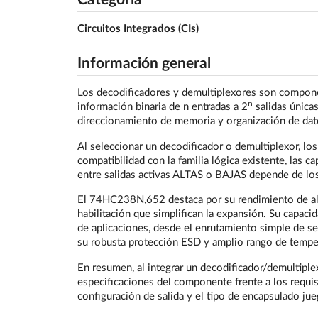
Circuitos Integrados (CIs)
Información general
Los decodificadores y demultiplexores son component
n
información binaria de n entradas a 2
salidas únicas
direccionamiento de memoria y organización de dato
Al seleccionar un decodificador o demultiplexor, los
compatibilidad con la familia lógica existente, las c
entre salidas activas ALTAS o BAJAS depende de los r
El 74HC238N,652 destaca por su rendimiento de alta
habilitación que simplifican la expansión. Su capaci
de aplicaciones, desde el enrutamiento simple de 
su robusta protección ESD y amplio rango de temper
En resumen, al integrar un decodificador/demultip
especificaciones del componente frente a los requisi
configuración de salida y el tipo de encapsulado ju