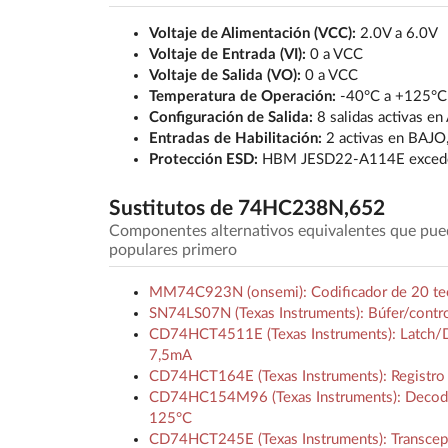
Voltaje de Alimentación (VCC):
2.0V a 6.0V
Voltaje de Entrada (VI):
0 a VCC
Voltaje de Salida (VO):
0 a VCC
Temperatura de Operación:
-40°C a +125°C
Configuración de Salida:
8 salidas activas e
Entradas de Habilitación:
2 activas en BAJO,
Protección ESD:
HBM JESD22-A114E excede
Sustitutos de 74HC238N,652
Componentes alternativos equivalentes que pu
populares primero
MM74C923N (onsemi): Codificador de 20 tecl
SN74LS07N (Texas Instruments): Búfer/contro
CD74HCT4511E (Texas Instruments): Latch/De
7,5mA
CD74HCT164E (Texas Instruments): Registro 
CD74HC154M96 (Texas Instruments): Decodifi
125°C
CD74HCT245E (Texas Instruments): Transcepto