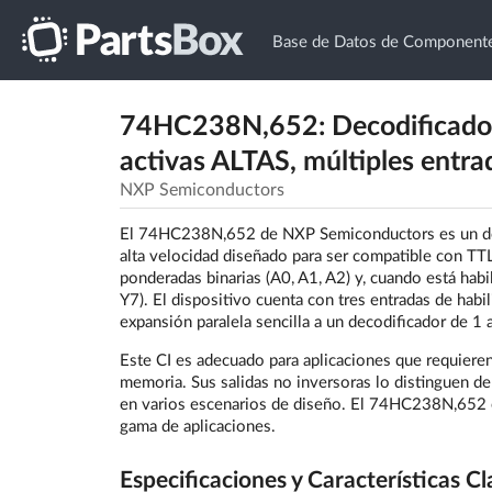
Base de Datos de Componente
74HC238N,652: Decodificador/d
activas ALTAS, múltiples entrad
NXP Semiconductors
El 74HC238N,652 de NXP Semiconductors es un deco
alta velocidad diseñado para ser compatible con TTL
ponderadas binarias (A0, A1, A2) y, cuando está hab
Y7). El dispositivo cuenta con tres entradas de habil
expansión paralela sencilla a un decodificador de 
Este CI es adecuado para aplicaciones que requiere
memoria. Sus salidas no inversoras lo distinguen 
en varios escenarios de diseño. El 74HC238N,652 e
gama de aplicaciones.
Especificaciones y Características Cl