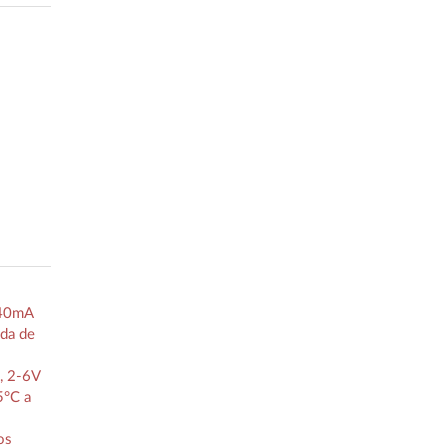
 40mA
da de
, 2-6V
5°C a
os