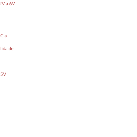
 2V a 6V
C a
lida de
 5V