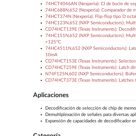
74HCT4046AN (Nexperia): CI de bucle de segui
74HC688N,652 (Nexperia): Comparador de mag
74HCT374N (Nexperia): Flip-flop tipo D octal
74HC123N,652 (NXP Semiconductors): Multivi
CD74HCT139E (Texas Instruments): Decodifica
74HC151N,652 (NXP Semiconductors): Multip
+125°C
74HC4511N,652 (NXP Semiconductors): Latch
10mA
CD74HCT153E (Texas Instruments): Selector/m
CD74HCT259E (Texas Instruments): Latch dire
N74F125N,602 (NXP Semiconductors): Búferes
CD74HCT373E (Texas Instruments): Latches t
Aplicaciones
Decodificación de selección de chip de memo
Demultiplexación de señales para diversas apl
Expansión de capacidades de decodificador en
Categoría