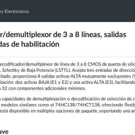
s Electrónicos
emultiplexor de 3 a 8 líneas, salidas
as de habilitación
dificador/demultiplexor de línea de 3 a 8 CMOS de puerta de silic
 Schottky de Baja Potencia (LSTTL). Acepta tres entradas de direcci
ilitado, proporciona 8 salidas activas ALTA mutuamente excluyentes (
itación: dos activas BAJA (E1 y E2) y una activa ALTA (E3), facilitando
1 a 32 con componentes adicionales mínimos.
n capacidades de demultiplexación o decodificación de selección de c
de modelos similares como el 74HC138/74HCT138, ofreciendo flexib
stá disponible en múltiples opciones de paquete, soportando una a
ave