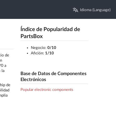
Idioma (Language)
Índice de Popularidad de
PartsBox
Negocio:
0/10
Afición:
1/10
io de
ón
Y0 a
 la
Base de Datos de Componentes
Electrónicos
hip de
Popular electronic components
ilidad
mplia