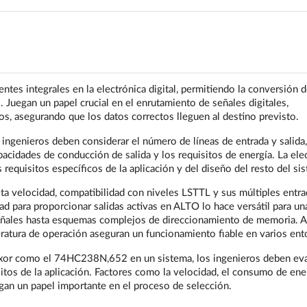
es integrales en la electrónica digital, permitiendo la conversión d
. Juegan un papel crucial en el enrutamiento de señales digitales,
s, asegurando que los datos correctos lleguen al destino previsto.
 ingenieros deben considerar el número de líneas de entrada y salida,
apacidades de conducción de salida y los requisitos de energía. La ele
equisitos específicos de la aplicación y del diseño del resto del si
 velocidad, compatibilidad con niveles LSTTL y sus múltiples entra
dad para proporcionar salidas activas en ALTO lo hace versátil para u
señales hasta esquemas complejos de direccionamiento de memoria. 
atura de operación aseguran un funcionamiento fiable en varios ent
lexor como el 74HC238N,652 en un sistema, los ingenieros deben eva
tos de la aplicación. Factores como la velocidad, el consumo de ener
egan un papel importante en el proceso de selección.