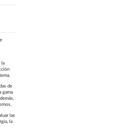
e
 la
cción
stema.
das de
na gama
Además,
ornos.
luar las
gía, la