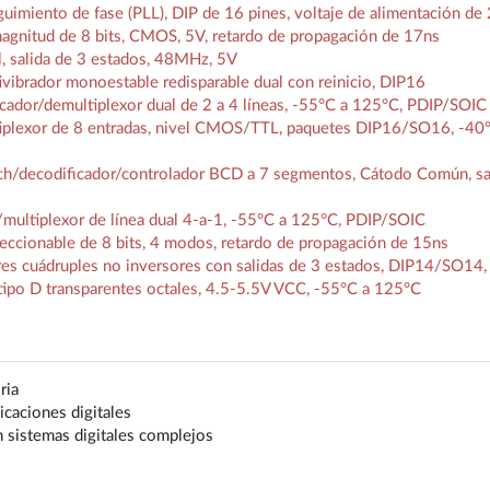
miento de fase (PLL), DIP de 16 pines, voltaje de alimentación de
nitud de 8 bits, CMOS, 5V, retardo de propagación de 17ns
, salida de 3 estados, 48MHz, 5V
brador monoestable redisparable dual con reinicio, DIP16
dor/demultiplexor dual de 2 a 4 líneas, -55°C a 125°C, PDIP/SOIC
lexor de 8 entradas, nivel CMOS/TTL, paquetes DIP16/SO16, -40°
/decodificador/controlador BCD a 7 segmentos, Cátodo Común, sa
ultiplexor de línea dual 4-a-1, -55°C a 125°C, PDIP/SOIC
ccionable de 8 bits, 4 modos, retardo de propagación de 15ns
 cuádruples no inversores con salidas de 3 estados, DIP14/SO14,
ipo D transparentes octales, 4.5-5.5V VCC, -55°C a 125°C
ria
icaciones digitales
 sistemas digitales complejos