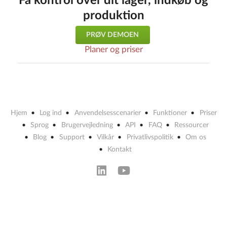
Få kontrol over dit lager, indkøb og
produktion
PRØV DEMOEN
Planer og priser
Hjem
Log ind
Anvendelsesscenarier
Funktioner
Priser
Sprog
Brugervejledning
API
FAQ
Ressourcer
Blog
Support
Vilkår
Privatlivspolitik
Om os
Kontakt