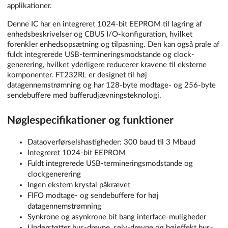
applikationer.
Denne IC har en integreret 1024-bit EEPROM til lagring af
enhedsbeskrivelser og CBUS I/O-konfiguration, hvilket
forenkler enhedsopsætning og tilpasning. Den kan også prale af
fuldt integrerede USB-termineringsmodstande og clock-
generering, hvilket yderligere reducerer kravene til eksterne
komponenter. FT232RL er designet til høj
datagennemstrømning og har 128-byte modtage- og 256-byte
sendebuffere med bufferudjævningsteknologi.
Nøglespecifikationer og funktioner
Dataoverførselshastigheder: 300 baud til 3 Mbaud
Integreret 1024-bit EEPROM
Fuldt integrerede USB-termineringsmodstande og
clockgenerering
Ingen ekstern krystal påkrævet
FIFO modtage- og sendebuffere for høj
datagennemstrømning
Synkrone og asynkrone bit bang interface-muligheder
Understøtter bus-drevne, selv-drevne og højeffekt bus-