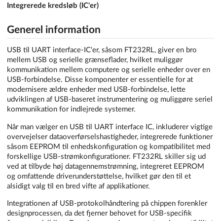
Integrerede kredsløb (IC'er)
Generel information
USB til UART interface-IC'er, såsom FT232RL, giver en bro
mellem USB og serielle grænseflader, hvilket muliggør
kommunikation mellem computere og serielle enheder over en
USB-forbindelse. Disse komponenter er essentielle for at
modernisere ældre enheder med USB-forbindelse, lette
udviklingen af USB-baseret instrumentering og muliggøre seriel
kommunikation for indlejrede systemer.
Når man vælger en USB til UART interface IC, inkluderer vigtige
overvejelser dataoverførselshastigheder, integrerede funktioner
såsom EEPROM til enhedskonfiguration og kompatibilitet med
forskellige USB-strømkonfigurationer. FT232RL skiller sig ud
ved at tilbyde høj datagennemstrømning, integreret EEPROM
og omfattende driverunderstøttelse, hvilket gør den til et
alsidigt valg til en bred vifte af applikationer.
Integrationen af USB-protokolhåndtering på chippen forenkler
designprocessen, da det fjerner behovet for USB-specifik