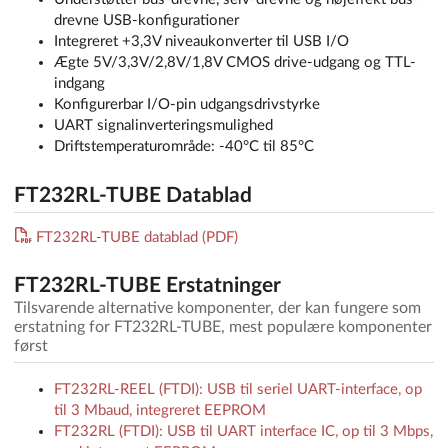
drevne USB-konfigurationer
Integreret +3,3V niveaukonverter til USB I/O
Ægte 5V/3,3V/2,8V/1,8V CMOS drive-udgang og TTL-
indgang
Konfigurerbar I/O-pin udgangsdrivstyrke
UART signalinverteringsmulighed
Driftstemperaturområde: -40°C til 85°C
FT232RL-TUBE Datablad
FT232RL-TUBE datablad (PDF)
FT232RL-TUBE Erstatninger
Tilsvarende alternative komponenter, der kan fungere som
erstatning for FT232RL-TUBE, mest populære komponenter
først
FT232RL-REEL (FTDI): USB til seriel UART-interface, op
til 3 Mbaud, integreret EEPROM
FT232RL (FTDI): USB til UART interface IC, op til 3 Mbps,