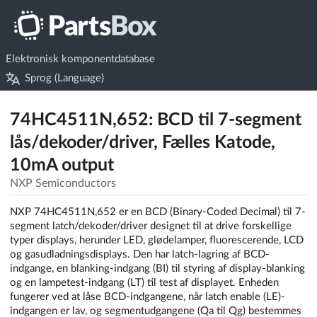
Elektronisk komponentdatabase
Sprog (Language)
74HC4511N,652: BCD til 7-segment
lås/dekoder/driver, Fælles Katode,
10mA output
NXP Semiconductors
NXP 74HC4511N,652 er en BCD (Binary-Coded Decimal) til 7-
segment latch/dekoder/driver designet til at drive forskellige
typer displays, herunder LED, glødelamper, fluorescerende, LCD
og gasudladningsdisplays. Den har latch-lagring af BCD-
indgange, en blanking-indgang (BI) til styring af display-blanking
og en lampetest-indgang (LT) til test af displayet. Enheden
fungerer ved at låse BCD-indgangene, når latch enable (LE)-
indgangen er lav, og segmentudgangene (Qa til Qg) bestemmes