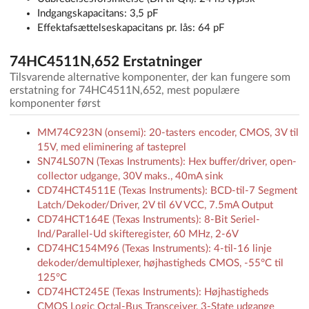
Indgangskapacitans: 3,5 pF
Effektafsættelseskapacitans pr. lås: 64 pF
74HC4511N,652 Erstatninger
Tilsvarende alternative komponenter, der kan fungere som
erstatning for 74HC4511N,652, mest populære
komponenter først
MM74C923N (onsemi): 20-tasters encoder, CMOS, 3V til
15V, med eliminering af tasteprel
SN74LS07N (Texas Instruments): Hex buffer/driver, open-
collector udgange, 30V maks., 40mA sink
CD74HCT4511E (Texas Instruments): BCD-til-7 Segment
Latch/Dekoder/Driver, 2V til 6V VCC, 7.5mA Output
CD74HCT164E (Texas Instruments): 8-Bit Seriel-
Ind/Parallel-Ud skifteregister, 60 MHz, 2-6V
CD74HC154M96 (Texas Instruments): 4-til-16 linje
dekoder/demultiplexer, højhastigheds CMOS, -55°C til
125°C
CD74HCT245E (Texas Instruments): Højhastigheds
CMOS Logic Octal-Bus Transceiver, 3-State udgange