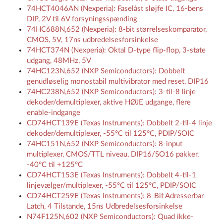
74HCT4046AN (Nexperia): Faselåst sløjfe IC, 16-bens
DIP, 2V til 6V forsyningsspænding
74HC688N,652 (Nexperia): 8-bit størrelseskomparator,
CMOS, 5V, 17ns udbredelsesforsinkelse
74HCT374N (Nexperia): Oktal D-type flip-flop, 3-state
udgang, 48MHz, 5V
74HC123N,652 (NXP Semiconductors): Dobbelt
genudløselig monostabil multivibrator med reset, DIP16
74HC238N,652 (NXP Semiconductors): 3-til-8 linje
dekoder/demultiplexer, aktive HØJE udgange, flere
enable-indgange
CD74HCT139E (Texas Instruments): Dobbelt 2-til-4 linje
dekoder/demultiplexer, -55°C til 125°C, PDIP/SOIC
74HC151N,652 (NXP Semiconductors): 8-input
multiplexer, CMOS/TTL niveau, DIP16/SO16 pakker,
-40°C til +125°C
CD74HCT153E (Texas Instruments): Dobbelt 4-til-1
linjevælger/multiplexer, -55°C til 125°C, PDIP/SOIC
CD74HCT259E (Texas Instruments): 8-Bit Adresserbar
Latch, 4 Tilstande, 15ns Udbredelsesforsinkelse
N74F125N,602 (NXP Semiconductors): Quad ikke-