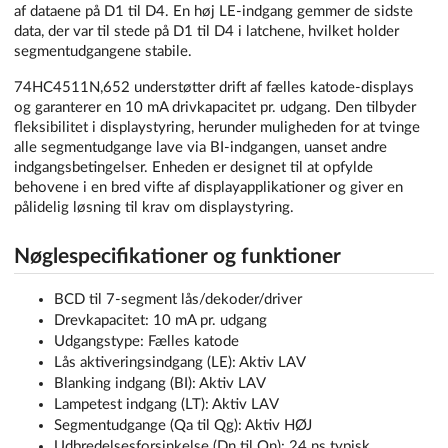
af dataene på D1 til D4. En høj LE-indgang gemmer de sidste
data, der var til stede på D1 til D4 i latchene, hvilket holder
segmentudgangene stabile.
74HC4511N,652 understøtter drift af fælles katode-displays
og garanterer en 10 mA drivkapacitet pr. udgang. Den tilbyder
fleksibilitet i displaystyring, herunder muligheden for at tvinge
alle segmentudgange lave via BI-indgangen, uanset andre
indgangsbetingelser. Enheden er designet til at opfylde
behovene i en bred vifte af displayapplikationer og giver en
pålidelig løsning til krav om displaystyring.
Nøglespecifikationer og funktioner
BCD til 7-segment lås/dekoder/driver
Drevkapacitet: 10 mA pr. udgang
Udgangstype: Fælles katode
Lås aktiveringsindgang (LE): Aktiv LAV
Blanking indgang (BI): Aktiv LAV
Lampetest indgang (LT): Aktiv LAV
Segmentudgange (Qa til Qg): Aktiv HØJ
Udbredelsesforsinkelse (Dn til Qn): 24 ns typisk