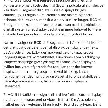
74HC4511N,652, er integrerede kredsløb designet til at
konvertere binært kodet decimal (BCD) inputdata til signaler, der
kan drive 7-segment displays. Disse displays bruges
almindeligvis i digitale ure, elektroniske målere og andre
enheder, der kræver numerisk output vist til en bruger. BCD til
7-segment dekoderen forenkler processen med at forbinde et
digitalt system til et display ved at eliminere behovet for flere
diskrete komponenter til at udføre afkodningsfunktionen.
Når man vælger en BCD til 7-segment latch/dekoder/driver, er
det vigtigt at overveje typen af display, den skal drive (f.eks.
LED, glødelampe, LCD), den nødvendige drivkapacitet og
indgangssignalets kompatibilitet. Funktioner som blanking og
lampetestindgange giver yderligere kontrol over displayet,
hvilket kan være afgørende for applikationer, der kræver
displaytest eller energibesparelse ved blanking. Latch-
funktionen gør det muligt for displayet at forblive stabilt, selv
når indgangsdata ændres, hvilket forbedrer displayets
læsbarhed.
74HC4511N,652 er designet til at drive fælles katode-displays
og tilbyder en garanteret drivkapacitet på 10 mA pr. udgang,
hvilket gør den velegnet til en bred vifte af displaytyper. Dens