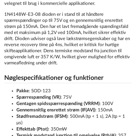
velegnet til brug i kommercielle applikationer.
1N4148W-E3-08 dioden er i stand til at håndtere
spærrespændinger op til 75V og en gennemsnitlig ensrettet
strøm på 150mA. Den har et lavt fremadgående spændingsfald
med et maksimum på 1,2V ved 100mA, hvilket sikrer effektiv
drift. Dioden udviser også lave lækstrømsegenskaber og har en
reverse recovery time på 4ns, hvilket er kritisk for hurtige
skifteapplikationer. Dens termiske modstand fra junction til
omgivende luft er 357 K/W, hvilket giver mulighed for effektiv
varmeafledning under drift.
Nøglespecifikationer og funktioner
Pakke
: SOD-123
Spærrespænding (VR)
: 75V
Gentagen spidsspærrespænding (VRRM)
: 100V
Gennemsnitlig ensrettet strøm (IF(AV))
: 150mA
Stødfremadstrøm (IFSM)
: 500mA (tp < 1 s), 2A (tp = 1
μs)
Effekttab (Ptot)
: 350mW
Termisk modstand junction til omgivelse (RthJA)
: 357