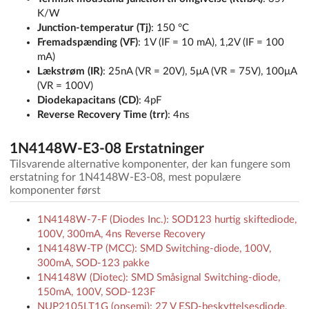
K/W
Junction-temperatur (Tj)
: 150 °C
Fremadspænding (VF)
: 1V (IF = 10 mA), 1,2V (IF = 100
mA)
Lækstrøm (IR)
: 25nA (VR = 20V), 5μA (VR = 75V), 100μA
(VR = 100V)
Diodekapacitans (CD)
: 4pF
Reverse Recovery Time (trr)
: 4ns
1N4148W-E3-08 Erstatninger
Tilsvarende alternative komponenter, der kan fungere som
erstatning for 1N4148W-E3-08, mest populære
komponenter først
1N4148W-7-F (Diodes Inc.): SOD123 hurtig skiftediode,
100V, 300mA, 4ns Reverse Recovery
1N4148W-TP (MCC): SMD Switching-diode, 100V,
300mA, SOD-123 pakke
1N4148W (Diotec): SMD Småsignal Switching-diode,
150mA, 100V, SOD-123F
NUP2105LT1G (onsemi): 27 V ESD-beskyttelsesdiode,