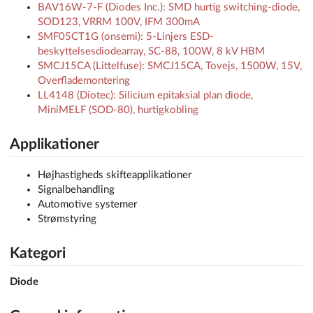
BAV16W-7-F (Diodes Inc.): SMD hurtig switching-diode,
SOD123, VRRM 100V, IFM 300mA
SMF05CT1G (onsemi): 5-Linjers ESD-
beskyttelsesdiodearray, SC-88, 100W, 8 kV HBM
SMCJ15CA (Littelfuse): SMCJ15CA, Tovejs, 1500W, 15V,
Overflademontering
LL4148 (Diotec): Silicium epitaksial plan diode,
MiniMELF (SOD-80), hurtigkobling
Applikationer
Højhastigheds skifteapplikationer
Signalbehandling
Automotive systemer
Strømstyring
Kategori
Diode