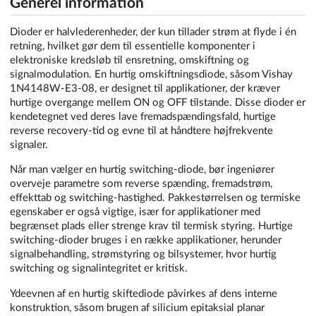
Generel information
Dioder er halvlederenheder, der kun tillader strøm at flyde i én
retning, hvilket gør dem til essentielle komponenter i
elektroniske kredsløb til ensretning, omskiftning og
signalmodulation. En hurtig omskiftningsdiode, såsom Vishay
1N4148W-E3-08, er designet til applikationer, der kræver
hurtige overgange mellem ON og OFF tilstande. Disse dioder er
kendetegnet ved deres lave fremadspændingsfald, hurtige
reverse recovery-tid og evne til at håndtere højfrekvente
signaler.
Når man vælger en hurtig switching-diode, bør ingeniører
overveje parametre som reverse spænding, fremadstrøm,
effekttab og switching-hastighed. Pakkestørrelsen og termiske
egenskaber er også vigtige, især for applikationer med
begrænset plads eller strenge krav til termisk styring. Hurtige
switching-dioder bruges i en række applikationer, herunder
signalbehandling, strømstyring og bilsystemer, hvor hurtig
switching og signalintegritet er kritisk.
Ydeevnen af en hurtig skiftediode påvirkes af dens interne
konstruktion, såsom brugen af silicium epitaksial planar