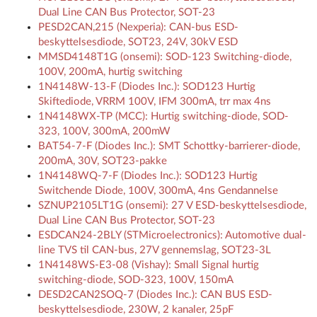
Dual Line CAN Bus Protector, SOT-23
PESD2CAN,215 (Nexperia): CAN-bus ESD-
beskyttelsesdiode, SOT23, 24V, 30kV ESD
MMSD4148T1G (onsemi): SOD-123 Switching-diode,
100V, 200mA, hurtig switching
1N4148W-13-F (Diodes Inc.): SOD123 Hurtig
Skiftediode, VRRM 100V, IFM 300mA, trr max 4ns
1N4148WX-TP (MCC): Hurtig switching-diode, SOD-
323, 100V, 300mA, 200mW
BAT54-7-F (Diodes Inc.): SMT Schottky-barrierer-diode,
200mA, 30V, SOT23-pakke
1N4148WQ-7-F (Diodes Inc.): SOD123 Hurtig
Switchende Diode, 100V, 300mA, 4ns Gendannelse
SZNUP2105LT1G (onsemi): 27 V ESD-beskyttelsesdiode,
Dual Line CAN Bus Protector, SOT-23
ESDCAN24-2BLY (STMicroelectronics): Automotive dual-
line TVS til CAN-bus, 27V gennemslag, SOT23-3L
1N4148WS-E3-08 (Vishay): Small Signal hurtig
switching-diode, SOD-323, 100V, 150mA
DESD2CAN2SOQ-7 (Diodes Inc.): CAN BUS ESD-
beskyttelsesdiode, 230W, 2 kanaler, 25pF