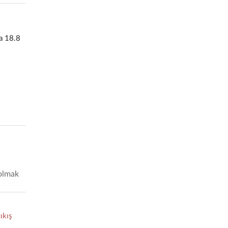
la 18.8
 olmak
ıkış