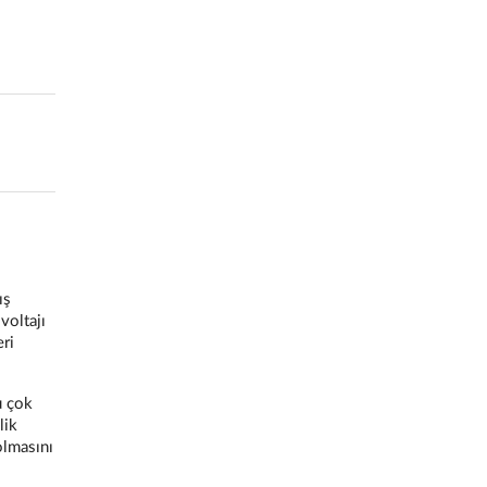
ış
voltajı
ri
u çok
lik
olmasını