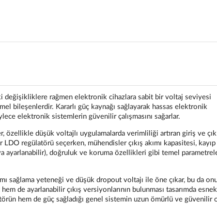
ki değişikliklere rağmen elektronik cihazlara sabit bir voltaj seviyesi
mel bileşenlerdir. Kararlı güç kaynağı sağlayarak hassas elektronik
lece elektronik sistemlerin güvenilir çalışmasını sağarlar.
özellikle düşük voltajlı uygulamalarda verimliliği artıran giriş ve çık
Bir LDO regülatörü seçerken, mühendisler çıkış akımı kapasitesi, kayıp 
ya ayarlanabilir), doğruluk ve koruma özellikleri gibi temel parametrele
mı sağlama yeteneği ve düşük dropout voltajı ile öne çıkar, bu da on
t hem de ayarlanabilir çıkış versiyonlarının bulunması tasarımda esnek
atörün hem de güç sağladığı genel sistemin uzun ömürlü ve güvenilir 