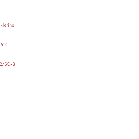
klerine
25°C
52/SO-8