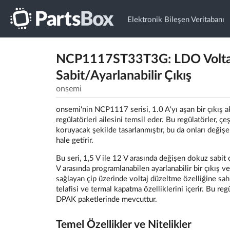
Elektronik Bileşen Veritabanı
NCP1117ST33T3G: LDO Voltaj 
Sabit/Ayarlanabilir Çıkış
onsemi
onsemi'nin NCP1117 serisi, 1.0 A'yı aşan bir çıkış a
regülatörleri ailesini temsil eder. Bu regülatörler, 
koruyacak şekilde tasarlanmıştır, bu da onları değişen
hale getirir.
Bu seri, 1,5 V ile 12 V arasında değişen dokuz sabit çı
V arasında programlanabilen ayarlanabilir bir çıkış v
sağlayan çip üzerinde voltaj düzeltme özelliğine sah
telafisi ve termal kapatma özelliklerini içerir. Bu re
DPAK paketlerinde mevcuttur.
Temel Özellikler ve Nitelikler