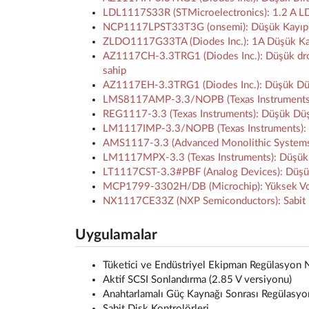
LDL1117S33R (STMicroelectronics): 1.2 A LDO
NCP1117LPST33T3G (onsemi): Düşük Kayıplı (L
ZLDO1117G33TA (Diodes Inc.): 1A Düşük Kayı
AZ1117CH-3.3TRG1 (Diodes Inc.): Düşük dropou
sahip
AZ1117EH-3.3TRG1 (Diodes Inc.): Düşük Düş
LMS8117AMP-3.3/NOPB (Texas Instruments): 
REG1117-3.3 (Texas Instruments): Düşük Düş
LM1117IMP-3.3/NOPB (Texas Instruments)
AMS1117-3.3 (Advanced Monolithic Systems)
LM1117MPX-3.3 (Texas Instruments): Düşük 
LT1117CST-3.3#PBF (Analog Devices): Düşük 
MCP1799-3302H/DB (Microchip): Yüksek Volta
NX1117CE33Z (NXP Semiconductors): Sabit L
Uygulamalar
Tüketici ve Endüstriyel Ekipman Regülasyon 
Aktif SCSI Sonlandırma (2.85 V versiyonu)
Anahtarlamalı Güç Kaynağı Sonrası Regülasyo
Sabit Disk Kontrolörleri