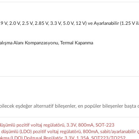
.9 V, 2.0 V, 2.5 V, 2.85 V, 3.3 V, 5.0 V, 12 V) ve Ayarlanabilir (1.25 V i
 Çalışma Alanı Kompanzasyonu, Termal Kapanma
cek eşdeğer alternatif bileşenler, en popüler bileşenler başta
şümlü pozitif voltaj regülatörü, 3.3V, 800mA, SOT-223
ümlü (LDO) pozitif voltaj regülatörü, 800mA, sabit/ayarlanabilir ç
akma (LDO) Doğrusal Regülatör, 3.3V, 1.35A, SOT223/TO252