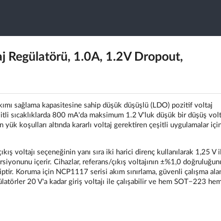
Regülatörü, 1.0A, 1.2V Dropout,
kımı sağlama kapasitesine sahip düşük düşüşlü (LDO) pozitif voltaj
çeşitli sıcaklıklarda 800 mA'da maksimum 1.2 V'luk düşük bir düşüş volt
 yük koşulları altında kararlı voltaj gerektiren çeşitli uygulamalar iç
kış voltajı seçeneğinin yanı sıra iki harici direnç kullanılarak 1,25 V 
ersiyonunu içerir. Cihazlar, referans/çıkış voltajının ±%1,0 doğruluğun
iptir. Koruma için NCP1117 serisi akım sınırlama, güvenli çalışma ala
gülatörler 20 V'a kadar giriş voltajı ile çalışabilir ve hem SOT−223 he