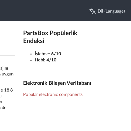
Dil (Language)
PartsBox Popülerlik
Endeksi
İşletme:
6/10
Hobi:
4/10
ajını
in uygun
Elektronik Bileşen Veritabanı
ile 18,8
Popular electronic components
u
nı
m de