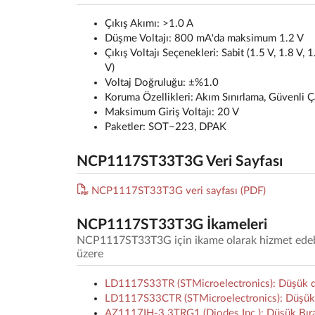
Çıkış Akımı: >1.0 A
Düşme Voltajı: 800 mA'da maksimum 1.2 V
Çıkış Voltajı Seçenekleri: Sabit (1.5 V, 1.8 V, 1
V)
Voltaj Doğruluğu: ±%1.0
Koruma Özellikleri: Akım Sınırlama, Güvenli
Maksimum Giriş Voltajı: 20 V
Paketler: SOT−223, DPAK
NCP1117ST33T3G Veri Sayfası
NCP1117ST33T3G veri sayfası (PDF)
NCP1117ST33T3G İkameleri
NCP1117ST33T3G için ikame olarak hizmet edebile
üzere
LD1117S33TR (STMicroelectronics): Düşük dü
LD1117S33CTR (STMicroelectronics): Düşük düş
AZ1117IH-3.3TRG1 (Diodes Inc.): Düşük Bır