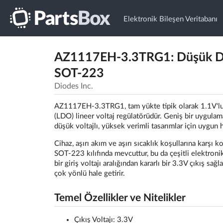
Elektronik Bileşen Veritabanı
AZ1117EH-3.3TRG1: Düşük Düş
SOT-223
Diodes Inc.
AZ1117EH-3.3TRG1, tam yükte tipik olarak 1.1V'luk 
(LDO) lineer voltaj regülatörüdür. Geniş bir uygula
düşük voltajlı, yüksek verimli tasarımlar için uygun ha
Cihaz, aşırı akım ve aşırı sıcaklık koşullarına karşı k
SOT-223 kılıfında mevcuttur, bu da çeşitli elektron
bir giriş voltajı aralığından kararlı bir 3.3V çıkış s
çok yönlü hale getirir.
Temel Özellikler ve Nitelikler
Çıkış Voltajı: 3.3V