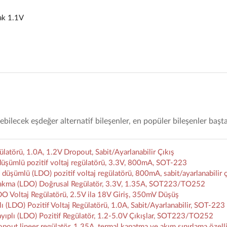
ak 1.1V
lecek eşdeğer alternatif bileşenler, en popüler bileşenler başt
örü, 1.0A, 1.2V Dropout, Sabit/Ayarlanabilir Çıkış
şümlü pozitif voltaj regülatörü, 3.3V, 800mA, SOT-223
ümlü (LDO) pozitif voltaj regülatörü, 800mA, sabit/ayarlanabilir ç
akma (LDO) Doğrusal Regülatör, 3.3V, 1.35A, SOT223/TO252
 Voltaj Regülatörü, 2.5V ila 18V Giriş, 350mV Düşüş
DO) Pozitif Voltaj Regülatörü, 1.0A, Sabit/Ayarlanabilir, SOT-223
plı (LDO) Pozitif Regülatör, 1.2-5.0V Çıkışlar, SOT223/TO252
t lineer regülatör, 1.35A, termal kapatma ve akım sınırlama özelli