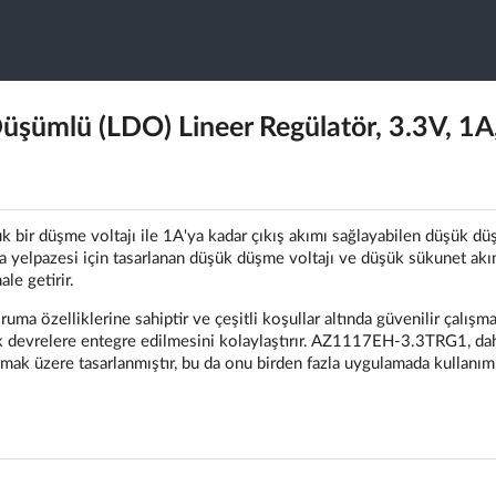
ümlü (LDO) Lineer Regülatör, 3.3V, 1A
bir düşme voltajı ile 1A'ya kadar çıkış akımı sağlayabilen düşük d
ma yelpazesi için tasarlanan düşük düşme voltajı ve düşük sükunet akı
le getirir.
oruma özelliklerine sahiptir ve çeşitli koşullar altında güvenilir çalışma
ik devrelere entegre edilmesini kolaylaştırır. AZ1117EH-3.3TRG1, da
ağlamak üzere tasarlanmıştır, bu da onu birden fazla uygulamada kullanım