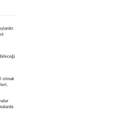
şlardır.
st
bileceği
il olmak
eri,
malar
amalarda