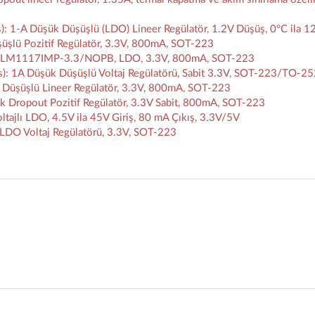
1-A Düşük Düşüşlü (LDO) Lineer Regülatör, 1.2V Düşüş, 0°C ila 1
üşlü Pozitif Regülatör, 3.3V, 800mA, SOT-223
: LM1117IMP-3.3/NOPB, LDO, 3.3V, 800mA, SOT-223
: 1A Düşük Düşüşlü Voltaj Regülatörü, Sabit 3.3V, SOT-223/TO-2
Düşüşlü Lineer Regülatör, 3.3V, 800mA, SOT-223
Dropout Pozitif Regülatör, 3.3V Sabit, 800mA, SOT-223
jlı LDO, 4.5V ila 45V Giriş, 80 mA Çıkış, 3.3V/5V
DO Voltaj Regülatörü, 3.3V, SOT-223