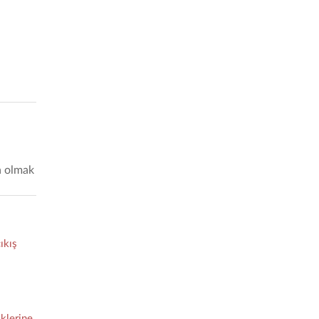
a olmak
ıkış
klerine