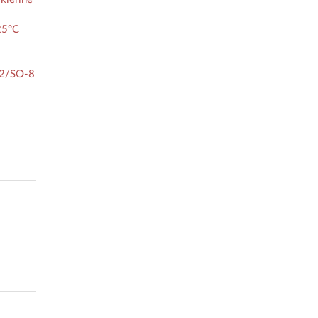
25°C
52/SO-8