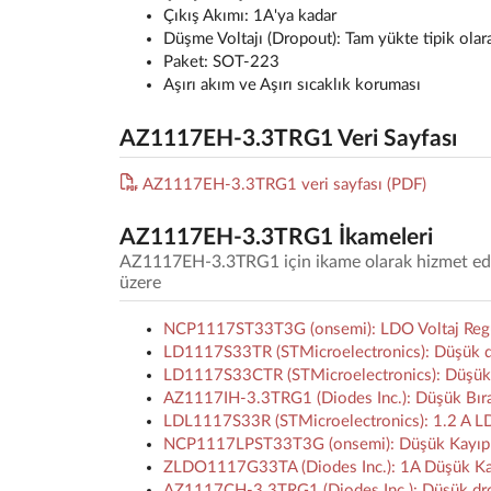
Çıkış Akımı: 1A'ya kadar
Düşme Voltajı (Dropout): Tam yükte tipik olar
Paket: SOT-223
Aşırı akım ve Aşırı sıcaklık koruması
AZ1117EH-3.3TRG1 Veri Sayfası
AZ1117EH-3.3TRG1 veri sayfası (PDF)
AZ1117EH-3.3TRG1 İkameleri
AZ1117EH-3.3TRG1 için ikame olarak hizmet edebi
üzere
NCP1117ST33T3G (onsemi): LDO Voltaj Regülat
LD1117S33TR (STMicroelectronics): Düşük dü
LD1117S33CTR (STMicroelectronics): Düşük düş
AZ1117IH-3.3TRG1 (Diodes Inc.): Düşük Bır
LDL1117S33R (STMicroelectronics): 1.2 A LDO
NCP1117LPST33T3G (onsemi): Düşük Kayıplı (L
ZLDO1117G33TA (Diodes Inc.): 1A Düşük Kayı
AZ1117CH-3.3TRG1 (Diodes Inc.): Düşük dropou