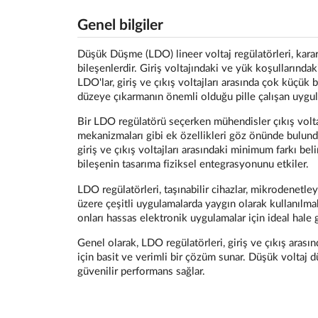
Genel bilgiler
Düşük Düşme (LDO) lineer voltaj regülatörleri, karar
bileşenlerdir. Giriş voltajındaki ve yük koşullarındak
LDO'lar, giriş ve çıkış voltajları arasında çok küçük bi
düzeye çıkarmanın önemli olduğu pille çalışan uygula
Bir LDO regülatörü seçerken mühendisler çıkış voltajı
mekanizmaları gibi ek özellikleri göz önünde bulundur
giriş ve çıkış voltajları arasındaki minimum farkı belir
bileşenin tasarıma fiziksel entegrasyonunu etkiler.
LDO regülatörleri, taşınabilir cihazlar, mikrodenetle
üzere çeşitli uygulamalarda yaygın olarak kullanılmakt
onları hassas elektronik uygulamalar için ideal hale ge
Genel olarak, LDO regülatörleri, giriş ve çıkış arasın
için basit ve verimli bir çözüm sunar. Düşük voltaj d
güvenilir performans sağlar.