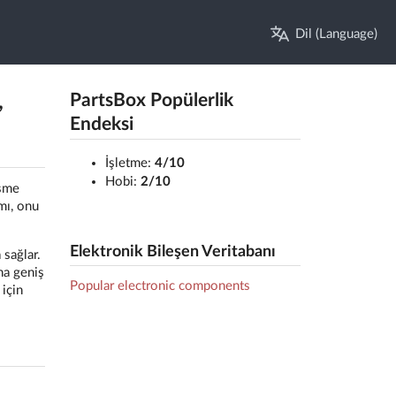
Dil (Language)
,
PartsBox Popülerlik
Endeksi
İşletme:
4/10
Hobi:
2/10
üşme
mı, onu
Elektronik Bileşen Veritabanı
 sağlar.
ha geniş
Popular electronic components
 için