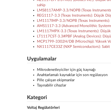
sahip
LMS8117AMP-3.3/NOPB (Texas Instruments): 
REG1117-3.3 (Texas Instruments): Düşük Düş
LM1117IMP-3.3/NOPB (Texas Instruments)
AMS1117-3.3 (Advanced Monolithic Systems)
LM1117MPX-3.3 (Texas Instruments): Düşük 
LT1117CST-3.3#PBF (Analog Devices): Düşük 
MCP1799-3302H/DB (Microchip): Yüksek Volta
NX1117CE33Z (NXP Semiconductors): Sabit L
Uygulamalar
Mikrodenetleyiciler için güç kaynağı
Anahtarlamalı kaynaklar için son regülasyon
Pille çalışan ekipmanlar
Taşınabilir cihazlar
Kategori
Voltaj Regülatörleri