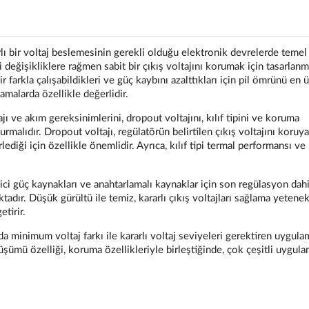
lı bir voltaj beslemesinin gerekli olduğu elektronik devrelerde temel
i değişikliklere rağmen sabit bir çıkış voltajını korumak için tasarlanmı
r farkla çalışabildikleri ve güç kaybını azalttıkları için pil ömrünü en ü
malarda özellikle değerlidir.
 ve akım gereksinimlerini, dropout voltajını, kılıf tipini ve koruma
malıdır. Dropout voltajı, regülatörün belirtilen çıkış voltajını koruya
lediği için özellikle önemlidir. Ayrıca, kılıf tipi termal performansı ve
yici güç kaynakları ve anahtarlamalı kaynaklar için son regülasyon dah
adır. Düşük gürültü ile temiz, kararlı çıkış voltajları sağlama yetenekl
tirir.
da minimum voltaj farkı ile kararlı voltaj seviyeleri gerektiren uygula
üşümü özelliği, koruma özellikleriyle birleştiğinde, çok çeşitli uygul