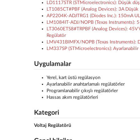
LD1117STR (STMicroelectronics): Düşük düşme g
LT1085CT#PBF (Analog Devices): 3A Düşük Kay
AP2204K-ADJTRG1 (Diodes Inc.): 150mA ULDO 
LM1084IT-ADJ/NOPB (Texas Instruments): 5-A d
LT3060ETS8#TRPBF (Analog Devices): 45V VIN,
Regülatör
LMV431BIMFX/NOPB (Texas Instruments): Düşük
LM337SP (STMicroelectronics): Ayarlanabilir n
Uygulamalar
Yerel, kart üstü regülasyon
Ayarlanabilir anahtarlamalı regülatörler
Programlanabilir çıkışlı regülatörler
Hassas akım regülatörleri
Kategori
Voltaj Regülatörü