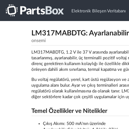
Elektronik Bileşen Veritabanı
LM317MABDTG: Ayarlanabilir P
onsemi
LM317MABDTG, 1.2 V ile 37 V arasında ayarlanabilir b
tasarlanmış, ayarlanabilir, üç terminalli pozitif voltaj
direnç gerektiren kullanım kolaylığı ile özellikle dik
önleyen dahili akım sınırlama, termal kapatma ve güv
Bu voltaj regülatörü, yerel, kart üstü regülasyon ve 
uygulama alanı bulur. Ayar ve çıkış terminalleri aras
regülatörü olarak kullanılmasına da olanak tanır.
diğer sektörlere kadar çok çeşitli uygulamalar için 
Temel Özellikler ve Nitelikler
Çıkış Akımı: 500 mA'nın üzerinde