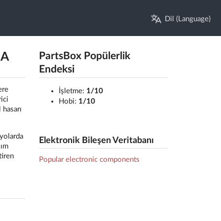
Dil (Language)
mA
PartsBox Popülerlik
Endeksi
ere
İşletme:
1/10
ici
Hobi:
1/10
l hasarı
ryolarda
Elektronik Bileşen Veritabanı
kım
tiren
Popular electronic components