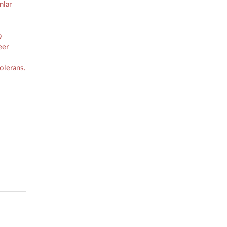
nlar
p
eer
olerans.