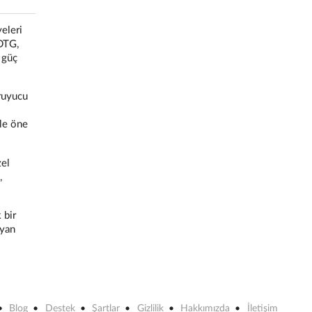
yeleri
BDTG,
 güç
oruyucu
ile öne
zel
,
 bir
ayan
Blog
Destek
Şartlar
Gizlilik
Hakkımızda
İletişim