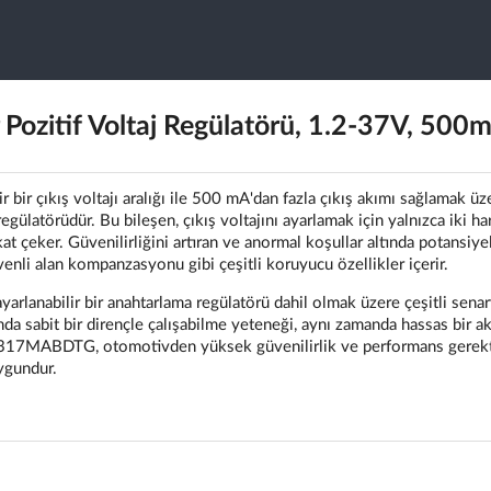
ozitif Voltaj Regülatörü, 1.2-37V, 500
ir çıkış voltajı aralığı ile 500 mA'dan fazla çıkış akımı sağlamak üz
 regülatörüdür. Bu bileşen, çıkış voltajını ayarlamak için yalnızca iki har
kat çeker. Güvenilirliğini artıran ve anormal koşullar altında potansiye
enli alan kompanzasyonu gibi çeşitli koruyucu özellikler içerir.
ayarlanabilir bir anahtarlama regülatörü dahil olmak üzere çeşitli sena
ında sabit bir dirençle çalışabilme yeteneği, aynı zamanda hassas bir a
 LM317MABDTG, otomotivden yüksek güvenilirlik ve performans gerek
uygundur.