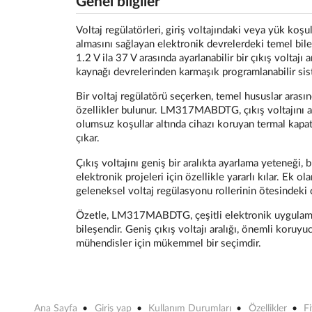
Genel bilgiler
Voltaj regülatörleri, giriş voltajındaki veya yük koşul
almasını sağlayan elektronik devrelerdeki temel bil
1.2 V ila 37 V arasında ayarlanabilir bir çıkış voltajı
kaynağı devrelerinden karmaşık programlanabilir sist
Bir voltaj regülatörü seçerken, temel hususlar arasın
özellikler bulunur. LM317MABDTG, çıkış voltajını aya
olumsuz koşullar altında cihazı koruyan termal kapa
çıkar.
Çıkış voltajını geniş bir aralıkta ayarlama yeteneği,
elektronik projeleri için özellikle yararlı kılar. 
geleneksel voltaj regülasyonu rollerinin ötesindeki
Özetle, LM317MABDTG, çeşitli elektronik uygulamal
bileşendir. Geniş çıkış voltajı aralığı, önemli koruy
mühendisler için mükemmel bir seçimdir.
Ana Sayfa
Giriş yap
Kullanım Durumları
Özellikler
F