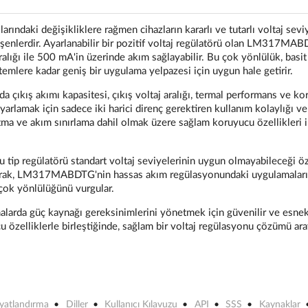
larındaki değişikliklere rağmen cihazların kararlı ve tutarlı voltaj sevi
eşenlerdir. Ayarlanabilir bir pozitif voltaj regülatörü olan LM317MA
 aralığı ile 500 mA'in üzerinde akım sağlayabilir. Bu çok yönlülük, basit
emlere kadar geniş bir uygulama yelpazesi için uygun hale getirir.
da çıkış akımı kapasitesi, çıkış voltaj aralığı, termal performans ve k
rlamak için sadece iki harici direnç gerektiren kullanım kolaylığı ve
tma ve akım sınırlama dahil olmak üzere sağlam koruyucu özellikleri 
 bu tip regülatörü standart voltaj seviyelerinin uygun olmayabileceği ö
Ek olarak, LM317MABDTG'nin hassas akım regülasyonundaki uygulamaları
 çok yönlülüğünü vurgular.
arda güç kaynağı gereksinimlerini yönetmek için güvenilir ve esnek
ucu özelliklerle birleştiğinde, sağlam bir voltaj regülasyonu çözümü ar
iyatlandırma
Diller
Kullanıcı Kılavuzu
API
SSS
Kaynaklar