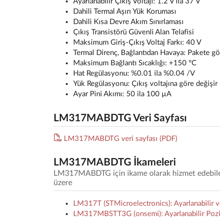
Ayarlanabilir Çıkış Voltajı: 1.2 V ila 37 V
Dahili Termal Aşırı Yük Koruması
Dahili Kısa Devre Akım Sınırlaması
Çıkış Transistörü Güvenli Alan Telafisi
Maksimum Giriş-Çıkış Voltaj Farkı: 40 V
Termal Direnç, Bağlantıdan Havaya: Pakete gö
Maksimum Bağlantı Sıcaklığı: +150 °C
Hat Regülasyonu: %0.01 ila %0.04 /V
Yük Regülasyonu: Çıkış voltajına göre değişir
Ayar Pini Akımı: 50 ila 100 µA
LM317MABDTG Veri Sayfası
LM317MABDTG veri sayfası (PDF)
LM317MABDTG İkameleri
LM317MABDTG için ikame olarak hizmet edebilecek
üzere
LM317T (STMicroelectronics): Ayarlanabilir v
LM317MBSTT3G (onsemi): Ayarlanabilir Poziti