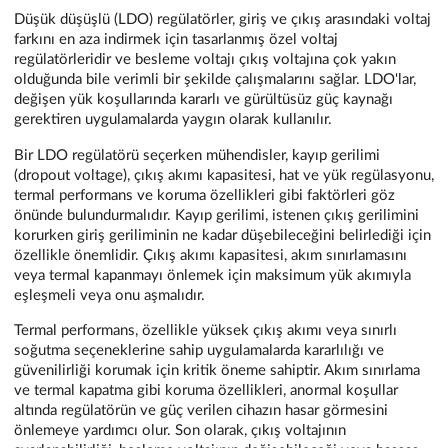
Düşük düşüşlü (LDO) regülatörler, giriş ve çıkış arasındaki voltaj
farkını en aza indirmek için tasarlanmış özel voltaj
regülatörleridir ve besleme voltajı çıkış voltajına çok yakın
olduğunda bile verimli bir şekilde çalışmalarını sağlar. LDO'lar,
değişen yük koşullarında kararlı ve gürültüsüz güç kaynağı
gerektiren uygulamalarda yaygın olarak kullanılır.
Bir LDO regülatörü seçerken mühendisler, kayıp gerilimi
(dropout voltage), çıkış akımı kapasitesi, hat ve yük regülasyonu,
termal performans ve koruma özellikleri gibi faktörleri göz
önünde bulundurmalıdır. Kayıp gerilimi, istenen çıkış gerilimini
korurken giriş geriliminin ne kadar düşebileceğini belirlediği için
özellikle önemlidir. Çıkış akımı kapasitesi, akım sınırlamasını
veya termal kapanmayı önlemek için maksimum yük akımıyla
eşleşmeli veya onu aşmalıdır.
Termal performans, özellikle yüksek çıkış akımı veya sınırlı
soğutma seçeneklerine sahip uygulamalarda kararlılığı ve
güvenilirliği korumak için kritik öneme sahiptir. Akım sınırlama
ve termal kapatma gibi koruma özellikleri, anormal koşullar
altında regülatörün ve güç verilen cihazın hasar görmesini
önlemeye yardımcı olur. Son olarak, çıkış voltajının