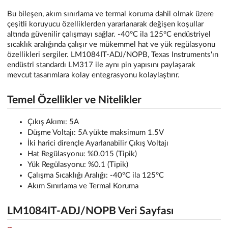
Bu bileşen, akım sınırlama ve termal koruma dahil olmak üzere
çeşitli koruyucu özelliklerden yararlanarak değişen koşullar
altında güvenilir çalışmayı sağlar. -40°C ila 125°C endüstriyel
sıcaklık aralığında çalışır ve mükemmel hat ve yük regülasyonu
özellikleri sergiler. LM1084IT-ADJ/NOPB, Texas Instruments'ın
endüstri standardı LM317 ile aynı pin yapısını paylaşarak
mevcut tasarımlara kolay entegrasyonu kolaylaştırır.
Temel Özellikler ve Nitelikler
Çıkış Akımı: 5A
Düşme Voltajı: 5A yükte maksimum 1.5V
İki harici dirençle Ayarlanabilir Çıkış Voltajı
Hat Regülasyonu: %0.015 (Tipik)
Yük Regülasyonu: %0.1 (Tipik)
Çalışma Sıcaklığı Aralığı: -40°C ila 125°C
Akım Sınırlama ve Termal Koruma
LM1084IT-ADJ/NOPB Veri Sayfası