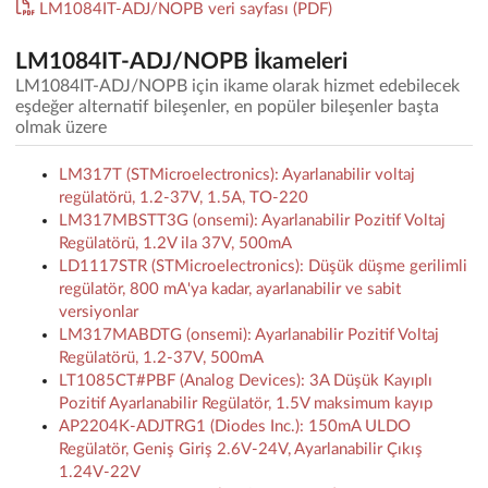
LM1084IT-ADJ/NOPB veri sayfası (PDF)
LM1084IT-ADJ/NOPB İkameleri
LM1084IT-ADJ/NOPB için ikame olarak hizmet edebilecek
eşdeğer alternatif bileşenler, en popüler bileşenler başta
olmak üzere
LM317T (STMicroelectronics): Ayarlanabilir voltaj
regülatörü, 1.2-37V, 1.5A, TO-220
LM317MBSTT3G (onsemi): Ayarlanabilir Pozitif Voltaj
Regülatörü, 1.2V ila 37V, 500mA
LD1117STR (STMicroelectronics): Düşük düşme gerilimli
regülatör, 800 mA'ya kadar, ayarlanabilir ve sabit
versiyonlar
LM317MABDTG (onsemi): Ayarlanabilir Pozitif Voltaj
Regülatörü, 1.2-37V, 500mA
LT1085CT#PBF (Analog Devices): 3A Düşük Kayıplı
Pozitif Ayarlanabilir Regülatör, 1.5V maksimum kayıp
AP2204K-ADJTRG1 (Diodes Inc.): 150mA ULDO
Regülatör, Geniş Giriş 2.6V-24V, Ayarlanabilir Çıkış
1.24V-22V