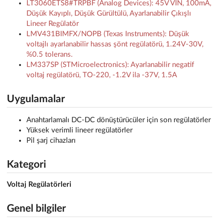
LT3060ETS8#TRPBF (Analog Devices): 45V VIN, 100mA,
Düşük Kayıplı, Düşük Gürültülü, Ayarlanabilir Çıkışlı
Lineer Regülatör
LMV431BIMFX/NOPB (Texas Instruments): Düşük
voltajlı ayarlanabilir hassas şönt regülatörü, 1.24V-30V,
%0.5 tolerans.
LM337SP (STMicroelectronics): Ayarlanabilir negatif
voltaj regülatörü, TO-220, -1.2V ila -37V, 1.5A
Uygulamalar
Anahtarlamalı DC-DC dönüştürücüler için son regülatörler
Yüksek verimli lineer regülatörler
Pil şarj cihazları
Kategori
Voltaj Regülatörleri
Genel bilgiler