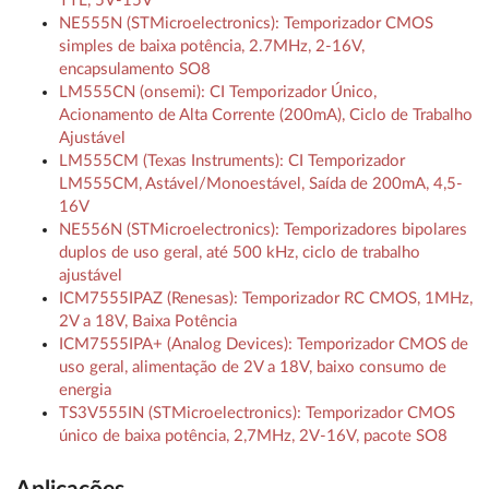
TTL, 5V-15V
NE555N (STMicroelectronics): Temporizador CMOS
simples de baixa potência, 2.7MHz, 2-16V,
encapsulamento SO8
LM555CN (onsemi): CI Temporizador Único,
Acionamento de Alta Corrente (200mA), Ciclo de Trabalho
Ajustável
LM555CM (Texas Instruments): CI Temporizador
LM555CM, Astável/Monoestável, Saída de 200mA, 4,5-
16V
NE556N (STMicroelectronics): Temporizadores bipolares
duplos de uso geral, até 500 kHz, ciclo de trabalho
ajustável
ICM7555IPAZ (Renesas): Temporizador RC CMOS, 1MHz,
2V a 18V, Baixa Potência
ICM7555IPA+ (Analog Devices): Temporizador CMOS de
uso geral, alimentação de 2V a 18V, baixo consumo de
energia
TS3V555IN (STMicroelectronics): Temporizador CMOS
único de baixa potência, 2,7MHz, 2V-16V, pacote SO8