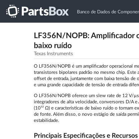
Banco de Dados de Component
LF356N/NOPB: Amplificador o
baixo ruído
Texas Instruments
O LF356N/NOPB é um amplificador operacional mono
transistores bipolares padrão no mesmo chip. Este a
offset de entrada, juntamente com baixa tensão de 
e uma grande capacidade de tensão de entrada difer
O LF356N/NOPB oferece um slew rate de 12 V/µs e
integradores de alta velocidade, conversores D/A e 
(10¹² Ω) e características de baixo ruído o tornam e
de fonte. Além disso, o novo estágio de saída perm
estabilidade.
Principais Especificações e Recursos