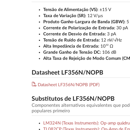
Tensão de Alimentação (VS):
±15 V
Taxa de Variação (SR):
12 V/µs
Produto Ganho-Largura de Banda (GBW):
5
Corrente de Polarização de Entrada:
30 pA
Corrente de Desvio de Entrada:
3 pA
Tensão de Ruído de Entrada:
12 nV/√Hz
Alta Impedância de Entrada:
10¹² Ω
Grande Ganho de Tensão DC:
106 dB
Alta Taxa de Rejeição de Modo Comum (CM
Datasheet LF356N/NOPB
Datasheet LF356N/NOPB (PDF)
Substitutos de LF356N/NOPB
Componentes alternativos equivalentes que po
populares primeiro
LM324N (Texas Instruments): Op-amp quádrup
TL082CP (Texas Instruments): Op-Amp de Ent