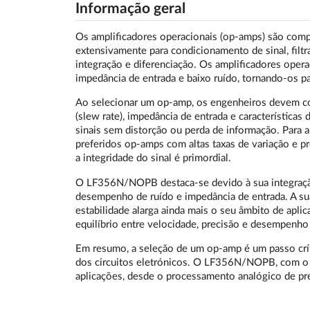
Informação geral
Os amplificadores operacionais (op-amps) são comp
extensivamente para condicionamento de sinal, filt
integração e diferenciação. Os amplificadores op
impedância de entrada e baixo ruído, tornando-os pa
Ao selecionar um op-amp, os engenheiros devem con
(slew rate), impedância de entrada e característica
sinais sem distorção ou perda de informação. Para 
preferidos op-amps com altas taxas de variação e pr
a integridade do sinal é primordial.
O LF356N/NOPB destaca-se devido à sua integração
desempenho de ruído e impedância de entrada. A su
estabilidade alarga ainda mais o seu âmbito de apl
equilíbrio entre velocidade, precisão e desempenho 
Em resumo, a seleção de um op-amp é um passo crít
dos circuitos eletrónicos. O LF356N/NOPB, com o s
aplicações, desde o processamento analógico de prec