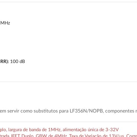
 MHz
RR):
100 dB
dem servir como substitutos para LF356N/NOPB, componentes 
lo, largura de banda de 1MHz, alimentação única de 3-32V
rada JFET Duplo, GBW de 4MHz, Taxa de Variação de 13V/μs, Corre