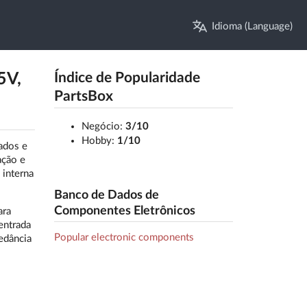
Idioma (Language)
5V,
Índice de Popularidade
PartsBox
Negócio:
3/10
Hobby:
1/10
ados e
ação e
 interna
Banco de Dados de
Componentes Eletrônicos
ara
entrada
Popular electronic components
pedância