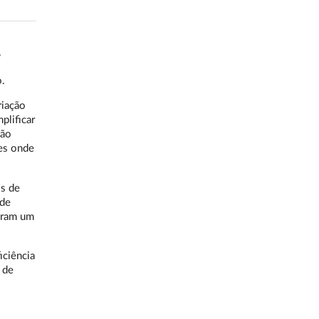
,
.
riação
plificar
são
ões onde
s de
 de
curam um
iciência
 de