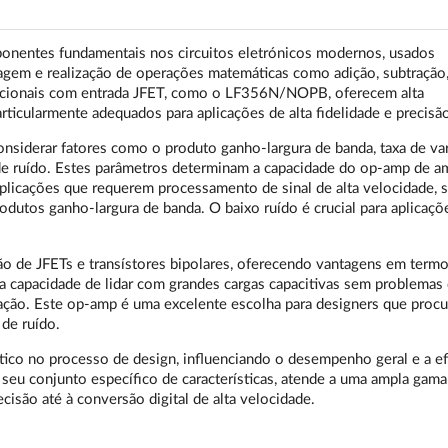
onentes fundamentais nos circuitos eletrónicos modernos, usados
ragem e realização de operações matemáticas como adição, subtração
eracionais com entrada JFET, como o LF356N/NOPB, oferecem alta
rticularmente adequados para aplicações de alta fidelidade e precisão
siderar fatores como o produto ganho-largura de banda, taxa de va
s de ruído. Estes parâmetros determinam a capacidade do op-amp de am
aplicações que requerem processamento de sinal de alta velocidade, 
odutos ganho-largura de banda. O baixo ruído é crucial para aplicaç
 de JFETs e transístores bipolares, oferecendo vantagens em termo
a capacidade de lidar com grandes cargas capacitivas sem problemas
icação. Este op-amp é uma excelente escolha para designers que pro
de ruído.
ico no processo de design, influenciando o desempenho geral e a ef
eu conjunto específico de características, atende a uma ampla gama
isão até à conversão digital de alta velocidade.