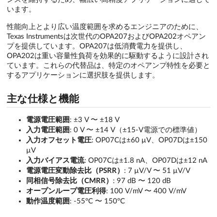
います。
性能向上とより広い温度範囲を求めるエンジニアのために、
Texas Instrumentsは次世代のOPA207およびOPA202オペアン
プを提供しています。OPA207は低消費電力を提供し、
OPA202は重い容量性負荷を効果的に駆動するように設計され
ています。これらの代替品は、特定のオペアンプ特性を必要と
するアプリケーションに選択肢を提供します。
主な仕様と機能
電源電圧範囲
: ±3 V 〜 ±18 V
入力電圧範囲
: 0 V 〜 ±14 V（±15-V電源での標準値）
入力オフセット電圧
: OP07Cは±60 µV、OP07Dは±150
µV
入力バイアス電流
: OP07Cは±1.8 nA、OP07Dは±12 nA
電源電圧変動除去比（PSRR）
: 7 µV/V 〜 51 µV/V
同相信号除去比（CMRR）
: 97 dB 〜 120 dB
オープンループ電圧利得
: 100 V/mV 〜 400 V/mV
動作温度範囲
: -55°C 〜 150°C