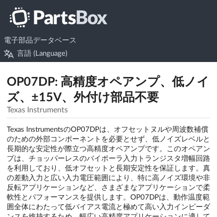
電子部品データベース
言語 (Language)
OP07DP: 高精度オペアンプ、低ノイ
ズ、±15V、外付け部品不要
Texas Instruments
Texas InstrumentsのOP07DPは、オフセットヌルや周波数補償
のための外部コンポーネントを必要とせず、低ノイズレベルと
長期的な安定性が際立つ高精度オペアンプです。このオペアン
プは、チョッパーレスのバイポーラ入力トランジスタ増幅回路
を利用しており、低オフセットと長期安定性を保証します。真
の差動入力と広い入力電圧範囲により、特に高ノイズ環境や非
反転アプリケーションなど、さまざまなアプリケーションで柔
軟性とパフォーマンスを提供します。OP07DPは、動作温度範
囲全体にわたって低バイアス電流と極めて高い入力インピーダ
ンスを維持するため、幅広い高精度アプリケーションに適して