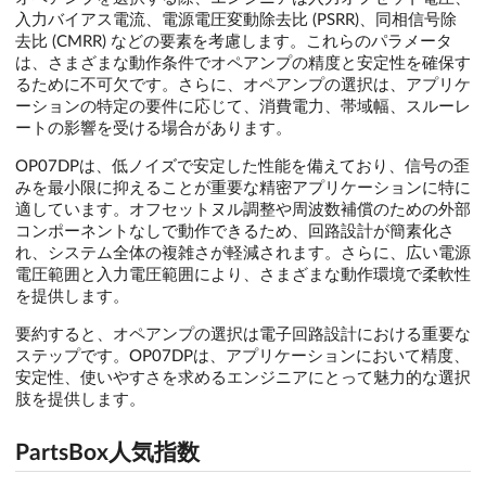
入力バイアス電流、電源電圧変動除去比 (PSRR)、同相信号除
去比 (CMRR) などの要素を考慮します。これらのパラメータ
は、さまざまな動作条件でオペアンプの精度と安定性を確保す
るために不可欠です。さらに、オペアンプの選択は、アプリケ
ーションの特定の要件に応じて、消費電力、帯域幅、スルーレ
ートの影響を受ける場合があります。
OP07DPは、低ノイズで安定した性能を備えており、信号の歪
みを最小限に抑えることが重要な精密アプリケーションに特に
適しています。オフセットヌル調整や周波数補償のための外部
コンポーネントなしで動作できるため、回路設計が簡素化さ
れ、システム全体の複雑さが軽減されます。さらに、広い電源
電圧範囲と入力電圧範囲により、さまざまな動作環境で柔軟性
を提供します。
要約すると、オペアンプの選択は電子回路設計における重要な
ステップです。OP07DPは、アプリケーションにおいて精度、
安定性、使いやすさを求めるエンジニアにとって魅力的な選択
肢を提供します。
PartsBox人気指数