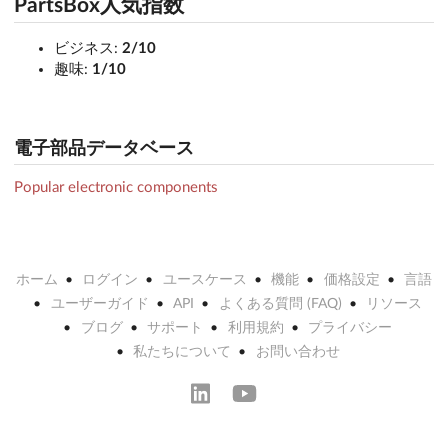
PartsBox人気指数
ビジネス:
2/10
趣味:
1/10
電子部品データベース
Popular electronic components
ホーム
ログイン
ユースケース
機能
価格設定
言語
ユーザーガイド
API
よくある質問 (FAQ)
リソース
ブログ
サポート
利用規約
プライバシー
私たちについて
お問い合わせ