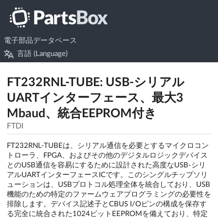
電子部品データベース
言語 (Language)
FT232RNL-TUBE: USB-シリアル
UARTインターフェース、最大3
Mbaud、統合EEPROM付き
FTDI
FT232RNL-TUBEは、シリアル通信を必要とするマイクロコン
トローラ、FPGA、およびその他のデジタルロジックデバイス
とのUSB通信を容易にするために設計された高度なUSB-シリ
アルUARTインターフェースICです。このシングルチップソリ
ューションは、USBプロトコル処理全体を統合しており、USB
機能のための特定のファームウェアプログラミングの必要性を
排除します。デバイス記述子とCBUS I/Oピンの構成を保存す
る完全に統合された1024ビットEEPROMを備えており、特定