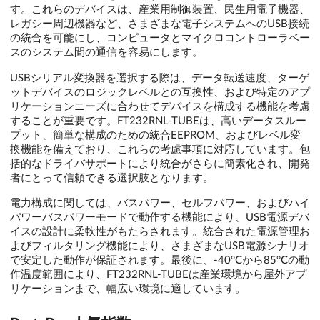
す。これらのデバイスは、産業用制御装置、民生用電子機器、
レガシー周辺機器など、さまざまな電子システムへのUSB接続
の統合を可能にし、コンピュータとマイクロコントローラベー
スのシステム間の通信を容易にします。
USBシリアル変換器を選択する際は、データ転送速度、ターゲ
ットデバイスのロジックレベルとの互換性、および特定のアプ
リケーションニーズに合わせてデバイスを構成する機能を考慮
することが重要です。FT232RNL-TUBEは、高いデータスルー
プット、簡単な構成のための統合EEPROM、およびレベル変
換機能を備えており、これらの考慮事項に対応しています。包
括的なドライバサポートにより統合がさらに簡素化され、開発
者にとって信頼できる選択肢となります。
電力構成に関しては、バスパワー、セルフパワー、およびハイ
パワーバスパワーモードで動作する機能により、USB電源デバ
イスの設計に柔軟性がもたらされます。統合された電源管理お
よびフィルタリング機能により、さまざまなUSB電源シナリオ
で安定した動作が保証されます。最後に、-40°Cから85°Cの動
作温度範囲により、FT232RNL-TUBEは産業環境から屋外アプ
リケーションまで、幅広い環境に適しています。