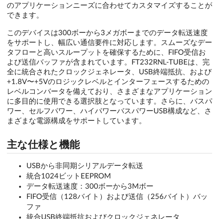
のアプリケーションニーズに合わせてカスタマイズすることが
できます。
このデバイスは300ボーから3メガボーまでのデータ転送速度
をサポートし、幅広い通信要件に対応します。スムーズなデー
タフローと高いスループットを確保するために、FIFO受信お
よび送信バッファが含まれています。FT232RNL-TUBEは、完
全に統合されたクロックジェネレータ、USB終端抵抗、および
+1.8V〜+5Vのロジックレベルとインターフェースするための
レベルコンバータを備えており、さまざまなアプリケーション
に多目的に使用できる選択肢となっています。さらに、バスパ
ワー、セルフパワー、ハイパワーバスパワーUSB構成など、さ
まざまな電源構成をサポートしています。
主な仕様と機能
USBから非同期シリアルデータ転送
統合1024ビットEEPROM
データ転送速度：300ボーから3Mボー
FIFO受信（128バイト）および送信（256バイト）バッ
ファ
統合USB終端抵抗およびクロックジェネレータ