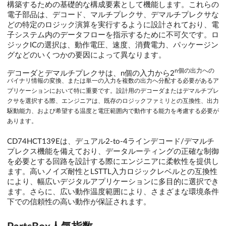
構築するための基礎的な構成要素として機能します。これらの
電子部品は、デコード、マルチプレクサ、デマルチプレクサな
どの特定のロジック演算を実行するように設計されており、電
子システム内のデータフローを指示するために不可欠です。ロ
ジックICの選択は、動作電圧、速度、消費電力、パッケージン
グなどのいくつかの要因によって異なります。
n個の出力への
デコーダとデマルチプレクサは、n個の入力から2
バイナリ情報の変換、または単一の入力を複数の出力へ分配する必要があるア
プリケーションにおいて特に重要です。設計用のデコーダまたはデマルチプレ
クサを選択する際、エンジニアは、既存のロジックファミリとの互換性、出力
駆動能力、および希望する温度と電圧範囲内で動作する能力を考慮する必要が
あります。
CD74HCT139Eは、デュアル2-to-4ラインデコード/デマルチ
プレクス機能を備えており、データルーティングの正確な制御
を必要とする回路を設計する際にエンジニアに柔軟性を提供し
ます。高いノイズ耐性とLSTTL入力ロジックレベルとの互換性
により、幅広いデジタルアプリケーションに多目的に選択でき
ます。さらに、広い動作温度範囲により、さまざまな環境条件
下での信頼性の高い動作が保証されます。