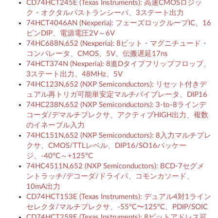
CD74HCT245E (Texas Instruments): 高速CMOSロジッ
ク・オクタルバストランシーバ、3ステート出力
74HCT4046AN (Nexperia): フェーズロックループIC、16
ピンDIP、電源電圧2V～6V
74HC688N,652 (Nexperia): 8ビット・マグニチュード・
コンパレータ、CMOS、5V、伝搬遅延17ns
74HCT374N (Nexperia): 8進Dタイプフリップフロップ、
3ステート出力、48MHz、5V
74HC123N,652 (NXP Semiconductors): リセット付きデ
ュアル再トリガ可能単安定マルチバイブレータ、DIP16
74HC238N,652 (NXP Semiconductors): 3-to-8ラインデ
コーダ/デマルチプレクサ、アクティブHIGH出力、複数
のイネーブル入力
74HC151N,652 (NXP Semiconductors): 8入力マルチプレ
クサ、CMOS/TTLレベル、DIP16/SO16パッケー
ジ、-40°C～+125°C
74HC4511N,652 (NXP Semiconductors): BCD-7セグメ
ントラッチ/デコーダ/ドライバ、コモンカソード、
10mA出力
CD74HCT153E (Texas Instruments): デュアル4対1ライン
セレクタ/マルチプレクサ、-55°C〜125°C、PDIP/SOIC
CD74HCT259E (Texas Instruments): 8ビットアドレス可