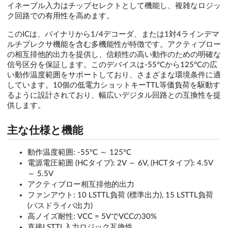
イネーブル入力はチップセレクトとして機能し、複雑なロジッ
ク回路での有用性を高めます。
このICは、バイナリから1/4デコーダ、または1対4ラインデマ
ルチプレクサ機能を含む多機能性が特徴です。アクティブロー
の相互排他的出力を提供し、信頼性の高い動作のための明確な
信号区分を保証します。このデバイスは-55°Cから125°Cの広
い動作温度範囲をサポートしており、さまざまな環境条件に適
しています。10個の低電力ショットキーTTL等価負荷を駆動す
るように設計されており、幅広いデジタル回路との互換性を提
供します。
主な仕様と機能
動作温度範囲: -55°C ～ 125°C
電源電圧範囲 (HCタイプ): 2V ～ 6V, (HCTタイプ): 4.5V
～ 5.5V
アクティブロー相互排他的出力
ファンアウト: 10 LSTTL負荷 (標準出力), 15 LSTTL負荷
(バスドライバ出力)
高ノイズ耐性: VCC = 5VでVCCの30%
直接LSTTL入力ロジック互換性