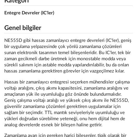
Kategori
Entegre Devreler (IC'ler)
Genel bilgiler
NE555D gibi hassas zamanlayıcı entegre devreleri (IC'ler), geniş
bir uygulama yelpazesinde çok yönlü zamanlama çözümleri
sunan elektronik tasarımın temel bileşenleridir. Bu IC'ler, tek bir
zaman gecikmeli darbe üretmek için monostable modda veya
sürekli salınım için astable modda yapılandırılabilir, bu da onları
hassas zamanlama gerektiren görevler için vazgeçilmez kılar.
Hassas bir zamanlayıcı entegresi seçerken mühendisler çalışma
voltajı aralığını, çıkış akımı kapasitesini, zamanlama aralığını ve
amaçlanan yük ile uyumluluğu göz önünde bulundurmalıdır.
Geniş çalışma voltajı aralığı ve yüksek çıkış akımı ile NE555D,
güvenilir zamanlama çözümleri gerektiren uygulamalar için
sağlam bir seçimdir. TTL mantık seviyeleriyle uyumluluğu ve
yükleri doğrudan sürebilme yeteneği, onu hem dijital hem de
analog devrelerde esnek bir bileşen haline getirir.
Zamanlama ayarı için gereken harici bileşenler, tipik olarak bir