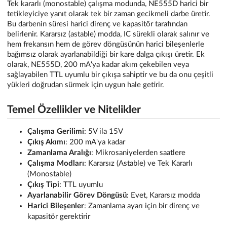
Tek kararlı (monostable) çalışma modunda, NE555D harici bir
tetikleyiciye yanıt olarak tek bir zaman gecikmeli darbe üretir.
Bu darbenin süresi harici direnç ve kapasitör tarafından
belirlenir. Kararsız (astable) modda, IC sürekli olarak salınır ve
hem frekansın hem de görev döngüsünün harici bileşenlerle
bağımsız olarak ayarlanabildiği bir kare dalga çıkışı üretir. Ek
olarak, NE555D, 200 mA'ya kadar akım çekebilen veya
sağlayabilen TTL uyumlu bir çıkışa sahiptir ve bu da onu çeşitli
yükleri doğrudan sürmek için uygun hale getirir.
Temel Özellikler ve Nitelikler
Çalışma Gerilimi
: 5V ila 15V
Çıkış Akımı
: 200 mA'ya kadar
Zamanlama Aralığı
: Mikrosaniyelerden saatlere
Çalışma Modları
: Kararsız (Astable) ve Tek Kararlı
(Monostable)
Çıkış Tipi
: TTL uyumlu
Ayarlanabilir Görev Döngüsü
: Evet, Kararsız modda
Harici Bileşenler
: Zamanlama ayarı için bir direnç ve
kapasitör gerektirir