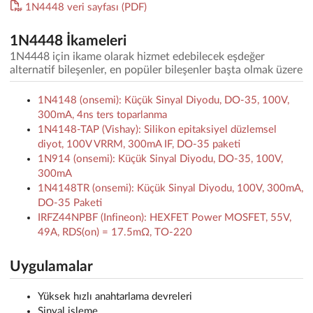
1N4448 veri sayfası (PDF)
1N4448 İkameleri
1N4448 için ikame olarak hizmet edebilecek eşdeğer
alternatif bileşenler, en popüler bileşenler başta olmak üzere
1N4148 (onsemi): Küçük Sinyal Diyodu, DO-35, 100V,
300mA, 4ns ters toparlanma
1N4148-TAP (Vishay): Silikon epitaksiyel düzlemsel
diyot, 100V VRRM, 300mA IF, DO-35 paketi
1N914 (onsemi): Küçük Sinyal Diyodu, DO-35, 100V,
300mA
1N4148TR (onsemi): Küçük Sinyal Diyodu, 100V, 300mA,
DO-35 Paketi
IRFZ44NPBF (Infineon): HEXFET Power MOSFET, 55V,
49A, RDS(on) = 17.5mΩ, TO-220
Uygulamalar
Yüksek hızlı anahtarlama devreleri
Sinyal işleme