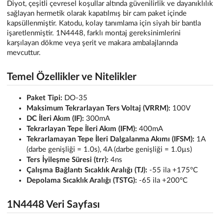
Diyot, çeşitli çevresel koşullar altında güvenilirlik ve dayanıklılık
sağlayan hermetik olarak kapatılmış bir cam paket içinde
kapsüllenmiştir. Katodu, kolay tanımlama için siyah bir bantla
işaretlenmiştir. 1N4448, farklı montaj gereksinimlerini
karşılayan dökme veya şerit ve makara ambalajlarında
mevcuttur.
Temel Özellikler ve Nitelikler
Paket Tipi:
DO-35
Maksimum Tekrarlayan Ters Voltaj (VRRM):
100V
DC İleri Akım (IF):
300mA
Tekrarlayan Tepe İleri Akım (IFM):
400mA
Tekrarlamayan Tepe İleri Dalgalanma Akımı (IFSM):
1A
(darbe genişliği = 1.0s), 4A (darbe genişliği = 1.0µs)
Ters İyileşme Süresi (trr):
4ns
Çalışma Bağlantı Sıcaklık Aralığı (TJ):
-55 ila +175°C
Depolama Sıcaklık Aralığı (TSTG):
-65 ila +200°C
1N4448 Veri Sayfası