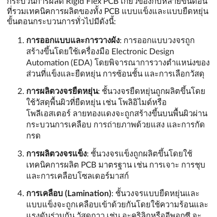
กระบวนการผลิต Rigid Flex PCB เกี่ยวข้องกับหลายขั้นตอน
ที่รวมเทคนิคการผลิตของทั้ง PCB แบบแข็งและแบบยืดหยุ่น
ขั้นตอนกระบวนการทั่วไปมีดังนี้:
การออกแบบและการวางผัง
: การออกแบบวงจรถูก
สร้างขึ้นโดยใช้เครื่องมือ Electronic Design
Automation (EDA) โดยพิจารณาการวางตำแหน่งของ
ส่วนที่แข็งและยืดหยุ่น การซ้อนชั้น และการเลือกวัสดุ
การผลิตวงจรยืดหยุ่น
: ชั้นวงจรยืดหยุ่นถูกผลิตขึ้นโดย
ใช้วัสดุพื้นผิวที่ยืดหยุ่น เช่น โพลิอิไมด์หรือ
โพลีเอสเตอร์ ลายทองแดงจะถูกสร้างขึ้นบนพื้นผิวผ่าน
กระบวนการเคลือบ การถ่ายภาพด้วยแสง และการกัด
กรด
การผลิตวงจรแข็ง
: ชั้นวงจรแข็งถูกผลิตขึ้นโดยใช้
เทคนิคการผลิต PCB มาตรฐาน เช่น การเจาะ การชุบ
และการเคลือบโซลเดอร์มาสก์
การเคลือบ (Lamination)
: ชั้นวงจรแบบยืดหยุ่นและ
แบบแข็งจะถูกเคลือบเข้าด้วยกันโดยใช้ความร้อนและ
แรงดันร่วมกัน วัสดุกาว เช่น อะคริลิกหรืออีพอกซี จะ